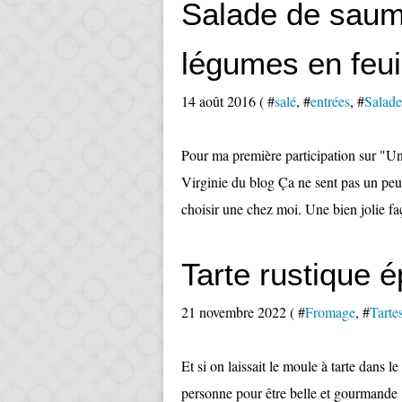
Salade de saum
légumes en feui
14 août 2016 ( #
salé
, #
entrées
, #
Salade
Pour ma première participation sur "Un 
Virginie du blog Ça ne sent pas un peu l
choisir une chez moi. Une bien jolie fa
Tarte rustique 
21 novembre 2022 ( #
Fromage
, #
Tarte
Et si on laissait le moule à tarte dans l
personne pour être belle et gourmande ?