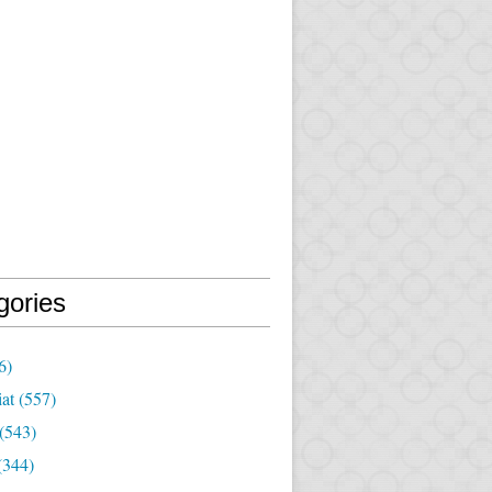
gories
6)
iat
(557)
(543)
(344)