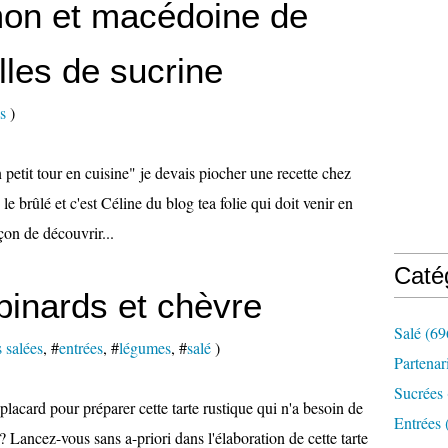
on et macédoine de
lles de sucrine
s
)
petit tour en cuisine" je devais piocher une recette chez
e brûlé et c'est Céline du blog tea folie qui doit venir en
çon de découvrir...
Caté
épinards et chèvre
Salé
(69
s salées
, #
entrées
, #
légumes
, #
salé
)
Partenar
Sucrées
e placard pour préparer cette tarte rustique qui n'a besoin de
Entrées
 Lancez-vous sans a-priori dans l'élaboration de cette tarte