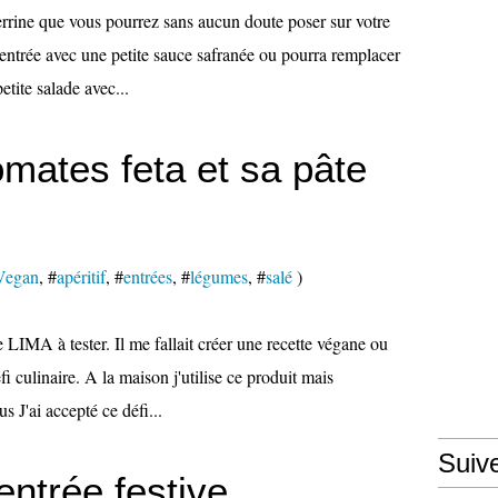
errine que vous pourrez sans aucun doute poser sur votre
n entrée avec une petite sauce safranée ou pourra remplacer
tite salade avec...
omates feta et sa pâte
Vegan
, #
apéritif
, #
entrées
, #
légumes
, #
salé
)
e LIMA à tester. Il me fallait créer une recette végane ou
fi culinaire. A la maison j'utilise ce produit mais
 J'ai accepté ce défi...
Suiv
entrée festive