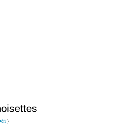
noisettes
éfi
)