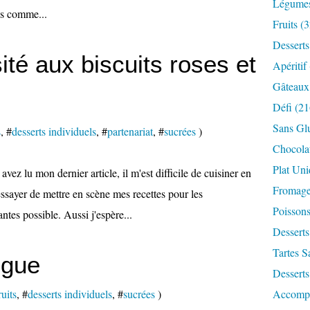
Légume
es comme...
Fruits
(3
Desserts
ité aux biscuits roses et
Apéritif
Gâteaux
Défi
(21
Sans Gl
s
, #
desserts individuels
, #
partenariat
, #
sucrées
)
Chocola
Plat Un
ez lu mon dernier article, il m'est difficile de cuisiner en
Fromag
ssayer de mettre en scène mes recettes pour les
Poisson
ntes possible. Aussi j'espère...
Desserts
Tartes S
ngue
Desserts
uits
, #
desserts individuels
, #
sucrées
)
Accomp