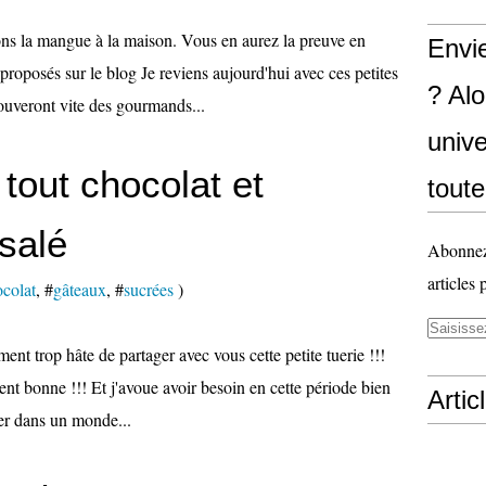
ons la mangue à la maison. Vous en aurez la preuve en
Envi
roposés sur le blog Je reviens aujourd'hui avec ces petites
? Al
ouveront vite des gourmands...
unive
tout chocolat et
toute
salé
Abonnez-
articles 
colat
, #
gâteaux
, #
sucrées
)
t trop hâte de partager avec vous cette petite tuerie !!!
ent bonne !!! Et j'avoue avoir besoin en cette période bien
Artic
ier dans un monde...