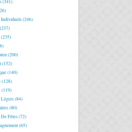
s
(341)
26)
 Individuels
(246)
(237)
(235)
6)
uten
(200)
t
(152)
ique
(140)
e
(128)
s
(119)
 Légers
(84)
alées
(80)
 De Fêtes
(72)
agnement
(65)