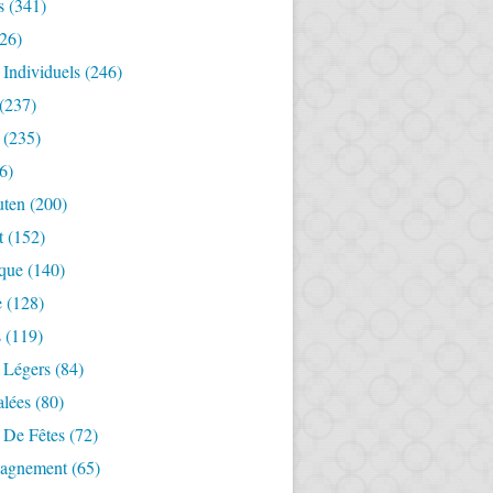
s
(341)
26)
 Individuels
(246)
(237)
(235)
6)
uten
(200)
t
(152)
ique
(140)
e
(128)
s
(119)
 Légers
(84)
alées
(80)
 De Fêtes
(72)
agnement
(65)