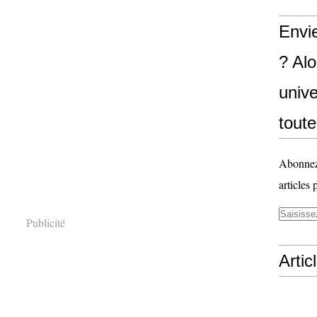
Envi
? Al
unive
toute
Abonnez-
articles 
Publicité
Artic