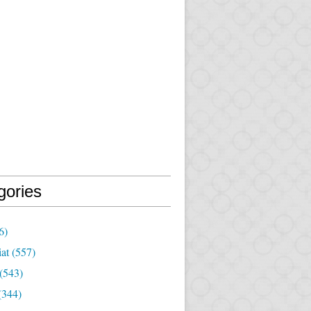
gories
6)
iat
(557)
(543)
(344)