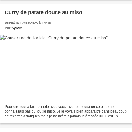
Curry de patate douce au miso
Publié le 17/03/2025 à 14:38
Par
Sylvie
Pour être tout à fait honnête avec vous, avant de cuisiner ce plat je ne
connaissais pas du tout le miso. Je le voyais bien apparaître dans beaucoup
de recettes asiatiques mais je ne m'étais jamais intéressée lui. C'est un
aliment japonais qui se présente...