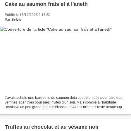
Cake au saumon frais et à l'aneth
Publié le 15/12/2025 à 16:51
Par
Sylvie
J'avais acheté une barquette de saumon déjà coupé en dés pour faire des
verrines apéritives pour mes invités d'un soir. Mais comme à l'habitude
j'avais vu un peu grand (nous n'étions que 4) et il m'en est resté beaucoup.
Alors le lendemain, j'ai eu envie...
Truffes au chocolat et au sésame noir