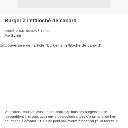
Burger à l'effiloché de canard
Publié le 04/10/2025 à 12:59
Par
Sylvie
Vous aussi, vous en avez un peu marre de tous ces burgers qui se
ressemblent ? Et vous avez envie de quelque chose d'original et de très
gourmand à dévorer ? Cela ne peut pas mieux tomber car j'ai la recette qui
va vous plaire ! Dernièrement Biofournil...