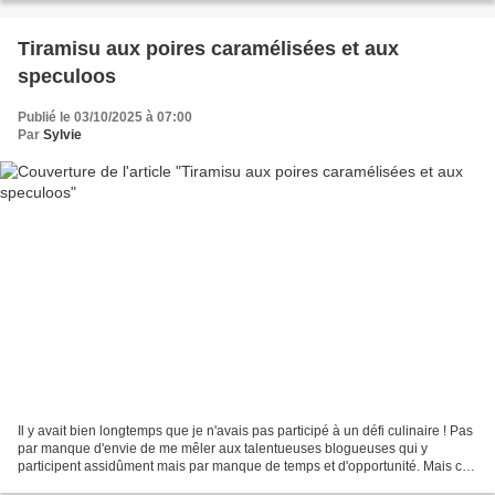
Tiramisu aux poires caramélisées et aux
speculoos
Publié le 03/10/2025 à 07:00
Par
Sylvie
Il y avait bien longtemps que je n'avais pas participé à un défi culinaire ! Pas
par manque d'envie de me mêler aux talentueuses blogueuses qui y
participent assidûment mais par manque de temps et d'opportunité. Mais ce
mois-ci le thème choisi par Jackie...