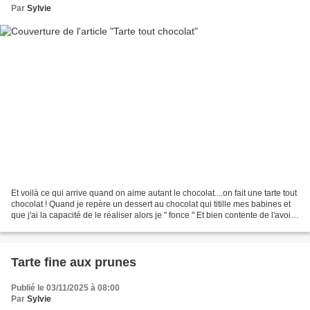
Par
Sylvie
Et voilà ce qui arrive quand on aime autant le chocolat....on fait une tarte tout
chocolat ! Quand je repère un dessert au chocolat qui titille mes babines et
que j'ai la capacité de le réaliser alors je " fonce " Et bien contente de l'avoir
fait cette...
Tarte fine aux prunes
Publié le 03/11/2025 à 08:00
Par
Sylvie