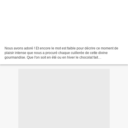
Nous avons adoré ! Et encore le mot est faible pour décrire ce moment de
plaisir intense que nous a procuré chaque cuillerée de cette divine
gourmandise. Que l'on soit en été ou en hiver le chocolat fait
irrémédiablement l'unanimité à la maison. Et même...