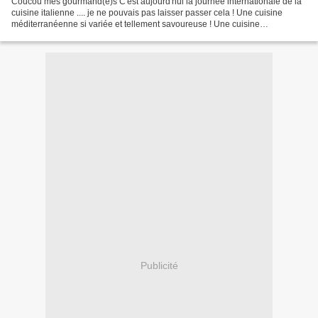
Coucou mes gourmand(e)s C'est aujourd'hui la journée internationale de la
cuisine italienne .... je ne pouvais pas laisser passer cela ! Une cuisine
méditerranéenne si variée et tellement savoureuse ! Une cuisine
mondialement connue faite de produits...
Publicité