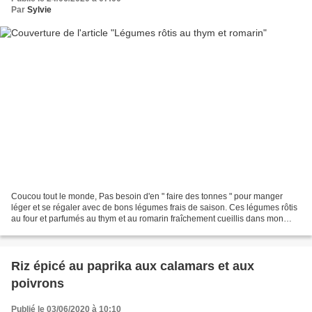
Par
Sylvie
Coucou tout le monde, Pas besoin d'en " faire des tonnes " pour manger
léger et se régaler avec de bons légumes frais de saison. Ces légumes rôtis
au four et parfumés au thym et au romarin fraîchement cueillis dans mon
jardin. Ils pourront vous servir...
Riz épicé au paprika aux calamars et aux
poivrons
Publié le 03/06/2020 à 10:10