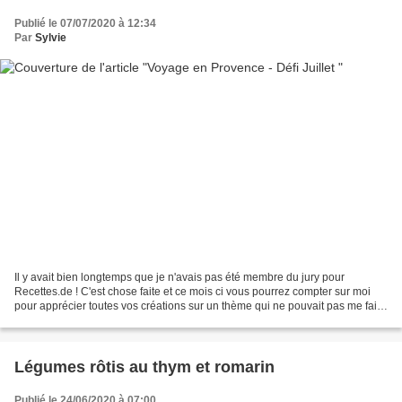
Publié le 07/07/2020 à 12:34
Par
Sylvie
Il y avait bien longtemps que je n'avais pas été membre du jury pour
Recettes.de ! C'est chose faite et ce mois ci vous pourrez compter sur moi
pour apprécier toutes vos créations sur un thème qui ne pouvait pas me faire
plus plaisir ! Ma belle région...
Légumes rôtis au thym et romarin
Publié le 24/06/2020 à 07:00