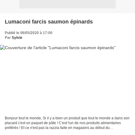
Lumaconi farcis saumon épinards
Publié le 06/05/2020 à 17:00
Par
Sylvie
Bonjour tout le monde, Si il y a bien un produit que tout le monde a dans son
placard c'est un paquet de pâte ! C'est l'un de nos produits alimentaires
préférés ! Et ce n'est pas la razzia faite en magasins au début du
confinement qui me contredira. Personnellement...