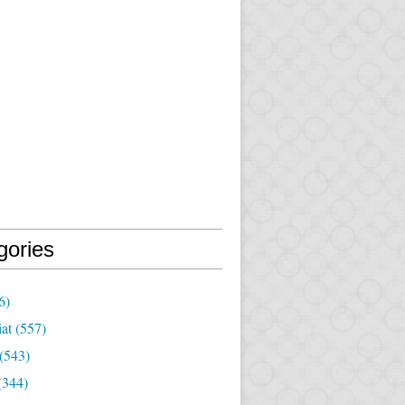
gories
6)
iat
(557)
(543)
(344)