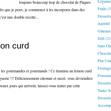
Légume
toujours beaucoup trop de chocolat de Pâques
Fruits
(3
 dès que je peux, je commence à les incorporer dans des
Desserts
c'est une double recette...
Apéritif
Gâteaux
Défi
(21
mon curd
Sans Gl
Chocola
Plat Un
Fromag
s les gourmandes et gourmands ! Ce tiramisu au lemon curd
Poisson
guerie !!! Délicieusement citronné et sucré, vous deviendrez
Desserts
beaux jours qui arrivent, laissez-vous tenter par cette
Tartes S
Desserts
Accomp