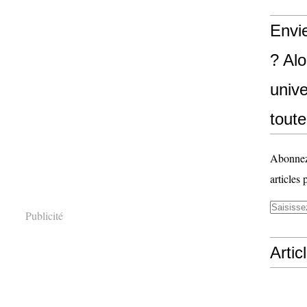
Envi
? Al
unive
toute
Abonnez-
articles 
Publicité
Artic