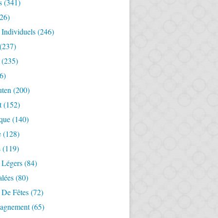
s
(341)
26)
 Individuels
(246)
(237)
(235)
6)
uten
(200)
t
(152)
ique
(140)
e
(128)
s
(119)
 Légers
(84)
alées
(80)
 De Fêtes
(72)
agnement
(65)