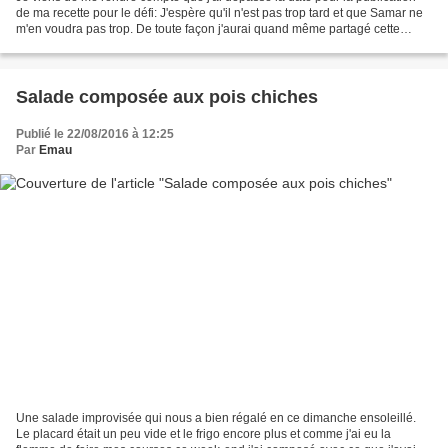
de ma recette pour le défi: J'espère qu'il n'est pas trop tard et que Samar ne
m'en voudra pas trop. De toute façon j'aurai quand même partagé cette
recette avec vous. Mais avant...
Salade composée aux pois chiches
Publié le 22/08/2016 à 12:25
Par
Emau
Une salade improvisée qui nous a bien régalé en ce dimanche ensoleillé.
Le placard était un peu vide et le frigo encore plus et comme j'ai eu la