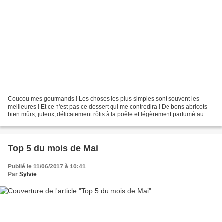
Coucou mes gourmands ! Les choses les plus simples sont souvent les
meilleures ! Et ce n'est pas ce dessert qui me contredira ! De bons abricots
bien mûrs, juteux, délicatement rôtis à la poêle et légèrement parfumé au
romarin frais .... Vous sentez la...
Top 5 du mois de Mai
Publié le 11/06/2017 à 10:41
Par
Sylvie