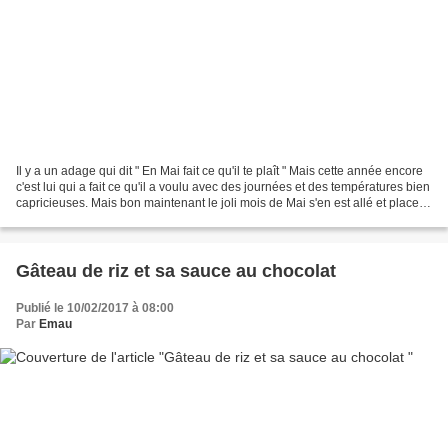
Il y a un adage qui dit " En Mai fait ce qu'il te plaît " Mais cette année encore
c'est lui qui a fait ce qu'il a voulu avec des journées et des températures bien
capricieuses. Mais bon maintenant le joli mois de Mai s'en est allé et place à
ce beau mois...
Gâteau de riz et sa sauce au chocolat
Publié le 10/02/2017 à 08:00
Par
Emau