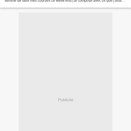
flemme de faire mes courses ce week-end j'ai composé avec ce que j'avais
sous la main. Et un peu d'imagination...
Publicité