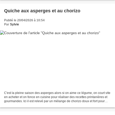
Quiche aux asperges et au chorizo
Publié le 20/04/2026 à 10:54
Par
Sylvie
C'est la pleine saison des asperges alors si on aime ce légume, on court vite
en acheter et on fonce en cuisine pour réaliser des recettes printanières et
gourmandes. Ici il est relevé par un mélange de chorizo doux et fort pour
donner un peu de piquant...