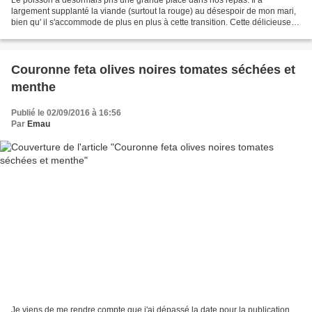
largement supplanté la viande (surtout la rouge) au désespoir de mon mari,
bien qu' il s'accommode de plus en plus à cette transition. Cette délicieuse
mais simplissime recette est idéale...
Couronne feta olives noires tomates séchées et
menthe
Publié le 02/09/2016 à 16:56
Par
Emau
Je viens de me rendre compte que j'ai dépassé la date pour la publication