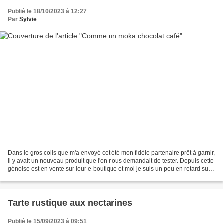
Publié le 18/10/2023 à 12:27
Par
Sylvie
Dans le gros colis que m'a envoyé cet été mon fidèle partenaire prêt à garnir,
il y avait un nouveau produit que l'on nous demandait de tester. Depuis cette
génoise est en vente sur leur e-boutique et moi je suis un peu en retard sur
mes publications....
Tarte rustique aux nectarines
Publié le 15/09/2023 à 09:51