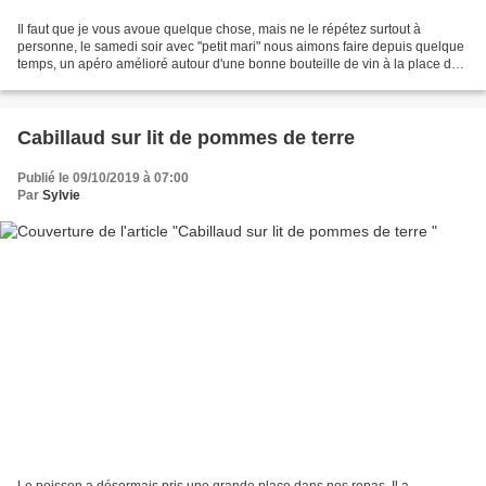
Il faut que je vous avoue quelque chose, mais ne le répétez surtout à
personne, le samedi soir avec "petit mari" nous aimons faire depuis quelque
temps, un apéro amélioré autour d'une bonne bouteille de vin à la place du
dîner . Le seul petit bémol pour...
Cabillaud sur lit de pommes de terre
Publié le 09/10/2019 à 07:00
Par
Sylvie
Le poisson a désormais pris une grande place dans nos repas. Il a