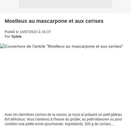
Moelleux au mascarpone et aux cerises
Publié le 14/07/2023 à 16:37
Par
Sylvie
Avec les dernières cerises de la saison, je nous ai préparé un petit gâteau
fort délicieux. Vous l'aimerez à l'heure du goûter, au petit-déjeuner ou pour
combler une petite envie gourmande. Ingrédients: 300 g de cerises
dénoyautées 250 g de mascarpone...