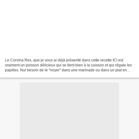
Le Corvina Rex, que je vous ai déjà présenté dans cette recette ICI est
vraiment un poisson délicieux qui se tient bien à la cuisson et qui régale les
papilles. Nul besoin de le "noyer" dans une marinade ou dans un plat en
sauce. C'est pourquoi j'ai encore...