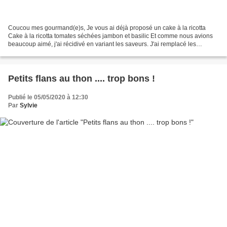
Coucou mes gourmand(e)s, Je vous ai déjà proposé un cake à la ricotta
Cake à la ricotta tomates séchées jambon et basilic Et comme nous avions
beaucoup aimé, j'ai récidivé en variant les saveurs. J'ai remplacé les
tomates séchées et le jambon par des...
Petits flans au thon .... trop bons !
Publié le 05/05/2020 à 12:30
Par
Sylvie