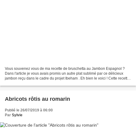
Vous souvenez vous de ma recette de bruschetta au Jambon Espagnol ?
Dans l'article je vous avais promis un autre plat sublimé par ce délicieux
jambon reçu dans le cadre du projet Ibeham . Eh bien le voici ! Cette recette
que l'on peut qualifier de " recette...
Abricots rôtis au romarin
Publié le 26/07/2019 à 06:00
Par
Sylvie