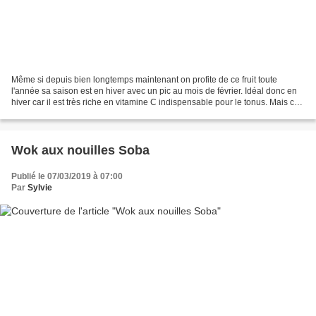
Même si depuis bien longtemps maintenant on profite de ce fruit toute
l'année sa saison est en hiver avec un pic au mois de février. Idéal donc en
hiver car il est très riche en vitamine C indispensable pour le tonus. Mais ce
n'est pas tout ....... Ce...
Wok aux nouilles Soba
Publié le 07/03/2019 à 07:00
Par
Sylvie