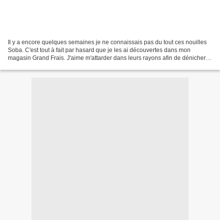
Il y a encore quelques semaines je ne connaissais pas du tout ces nouilles
Soba. C'est tout à fait par hasard que je les ai découvertes dans mon
magasin Grand Frais. J'aime m'attarder dans leurs rayons afin de dénicher
de nouveaux produits. Ils sont si...