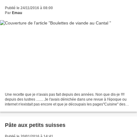
Publié le 24/11/2016 à 08:00
Par
Emau
Une recette que je n'avais pas fait depuis des années. Non que dis-je !!!!
depuis des lustres ........ Je l'avais dénichée dans une revue à l'époque ou
internet n'existait pas encore et que je découpais les pages"Cuisine" des
magazines féminins pour les...
Pâte aux petits suisses
Publié le 20/01/2016 à 14:41