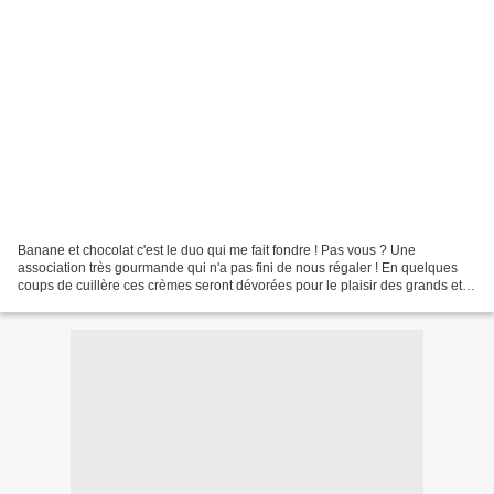
Banane et chocolat c'est le duo qui me fait fondre ! Pas vous ? Une
association très gourmande qui n'a pas fini de nous régaler ! En quelques
coups de cuillère ces crèmes seront dévorées pour le plaisir des grands et
des petits. Il suffit seulement de...