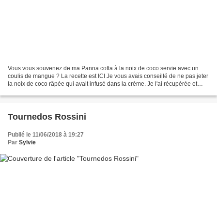
Vous vous souvenez de ma Panna cotta à la noix de coco servie avec un
coulis de mangue ? La recette est ICI Je vous avais conseillé de ne pas jeter
la noix de coco râpée qui avait infusé dans la crème. Je l'ai récupérée et
associée à un simple gâteau...
Tournedos Rossini
Publié le 11/06/2018 à 19:27
Par
Sylvie