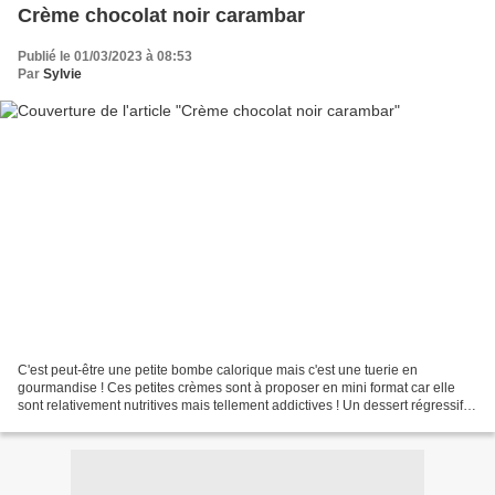
Crème chocolat noir carambar
Publié le 01/03/2023 à 08:53
Par
Sylvie
C'est peut-être une petite bombe calorique mais c'est une tuerie en
gourmandise ! Ces petites crèmes sont à proposer en mini format car elle
sont relativement nutritives mais tellement addictives ! Un dessert régressif à
souhait pour les grands et les...