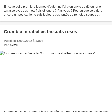
En cette belle première journée d'automne j'ai bien envie de déjeuner en
terrasse avec des mets frais et légers ? Pas vous ? Pourvu que cela dure
encore un peu car je ne suis toujours pas tentée de remettre soupes et
autres plats consistants au menu !...
Crumble mirabelles biscuits roses
Publié le 12/09/2022 à 13:03
Par
Sylvie
Aujourd'hui je fais honneur à la belle région Grand Est avec cette recette très