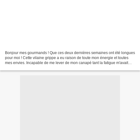
Bonjour mes gourmands ! Que ces deux dernières semaines ont été longues
pour moi ! Cette vilaine grippe a eu raison de toute mon énergie et toutes
mes envies. Incapable de me lever de mon canapé tant la fatigue m'avait
envahie. J'espère que vous ne m'en...