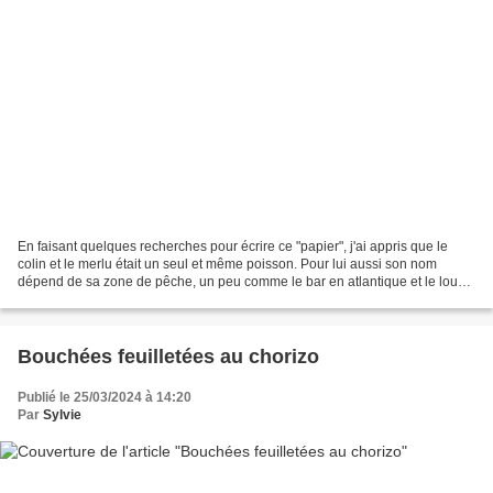
En faisant quelques recherches pour écrire ce "papier", j'ai appris que le
colin et le merlu était un seul et même poisson. Pour lui aussi son nom
dépend de sa zone de pêche, un peu comme le bar en atlantique et le loup
en méditerranée. Et vous, le saviez...
Bouchées feuilletées au chorizo
Publié le 25/03/2024 à 14:20
Par
Sylvie