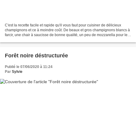
C'est la recette facile et rapide qu'il vous faut pour cuisiner de délicieux
champignons et ce à moindre coût. De beaux et gros champignons blancs à
farcir, une chair à saucisse de bonne qualité, un peu de mozzarella pour le
filant, de l'ail et du persil...
Forêt noire déstructurée
Publié le 07/06/2020 à 11:24
Par
Sylvie