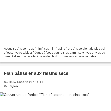
Avouez qu'ils sont trop "mimi" ces mini "lapins " et qu'ils seraient du plus bel
effet sur votre table à Pâques ? Vous pourrez les garnir selon vos envies ou
bien réaliser ma recette à base de chorizo, tomates cerise et tomates
séchées. Ah oui j'allais...
Flan pâtissier aux raisins secs
Publié le 19/09/2022 à 13:31
Par
Sylvie