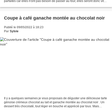
parfaites car elles n'ont pas besoin de passer au four, elles seront donc vite
prêtes et réussies à coup sûr !...
Coupe à café ganache montée au chocolat noir
Publié le 09/05/2022 à 18:23
Par
Sylvie
Il y a quelques semaines je vous proposais de déguster une délicieuse tarte
génoise crémeux chocolat au lait et ganache montée au chocolat noir . Un
dessert très chocolaté, tout léger en bouche et apprécié par tous. Mais
comme à mon habitude j'avais préparé...