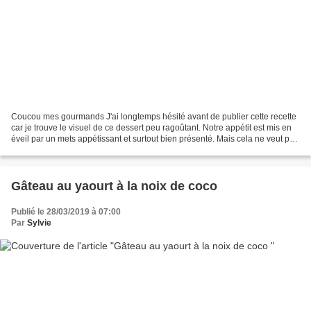
Coucou mes gourmands J'ai longtemps hésité avant de publier cette recette
car je trouve le visuel de ce dessert peu ragoûtant. Notre appétit est mis en
éveil par un mets appétissant et surtout bien présenté. Mais cela ne veut pas
forcément dire que le...
Gâteau au yaourt à la noix de coco
Publié le 28/03/2019 à 07:00
Par
Sylvie