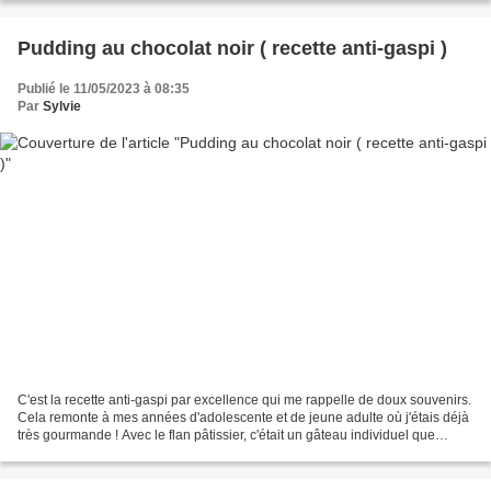
Pudding au chocolat noir ( recette anti-gaspi )
Publié le 11/05/2023 à 08:35
Par
Sylvie
C'est la recette anti-gaspi par excellence qui me rappelle de doux souvenirs.
Cela remonte à mes années d'adolescente et de jeune adulte où j'étais déjà
très gourmande ! Avec le flan pâtissier, c'était un gâteau individuel que
j'aimais bien m'acheter...