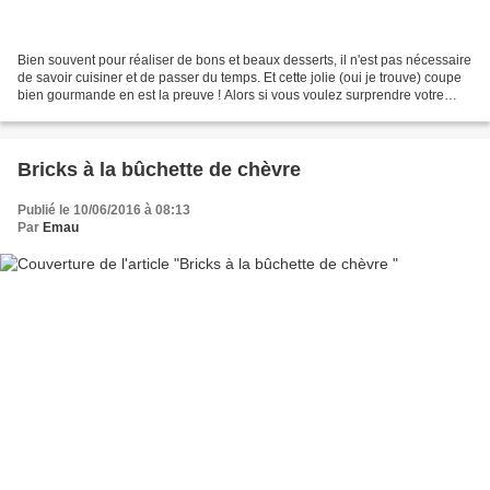
Bien souvent pour réaliser de bons et beaux desserts, il n'est pas nécessaire
de savoir cuisiner et de passer du temps. Et cette jolie (oui je trouve) coupe
bien gourmande en est la preuve ! Alors si vous voulez surprendre votre
famille ou vos amis(e)s...
Bricks à la bûchette de chèvre
Publié le 10/06/2016 à 08:13
Par
Emau