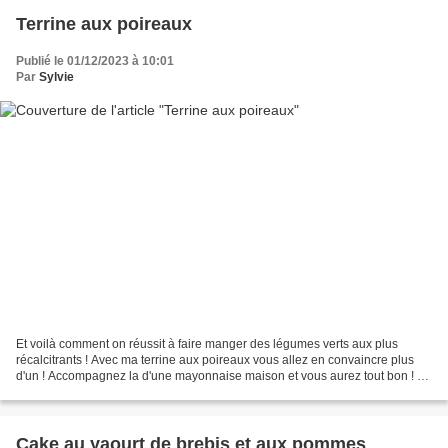
Terrine aux poireaux
Publié le 01/12/2023 à 10:01
Par
Sylvie
Et voilà comment on réussit à faire manger des légumes verts aux plus
récalcitrants ! Avec ma terrine aux poireaux vous allez en convaincre plus
d'un ! Accompagnez la d'une mayonnaise maison et vous aurez tout bon ! Et
si vous voulez la rendre festive,...
Cake au yaourt de brebis et aux pommes