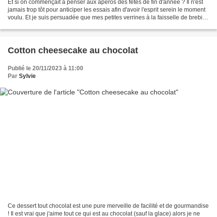
Et si on commençait à penser aux apéros des fêtes de fin d'année ? Il n'est
jamais trop tôt pour anticiper les essais afin d'avoir l'esprit serein le moment
voulu. Et je suis persuadée que mes petites verrines à la faisselle de brebis
vont en faire partie....
Cotton cheesecake au chocolat
Publié le 20/11/2023 à 11:00
Par
Sylvie
Ce dessert tout chocolat est une pure merveille de facilité et de gourmandise
! Il est vrai que j'aime tout ce qui est au chocolat (sauf la glace) alors je ne