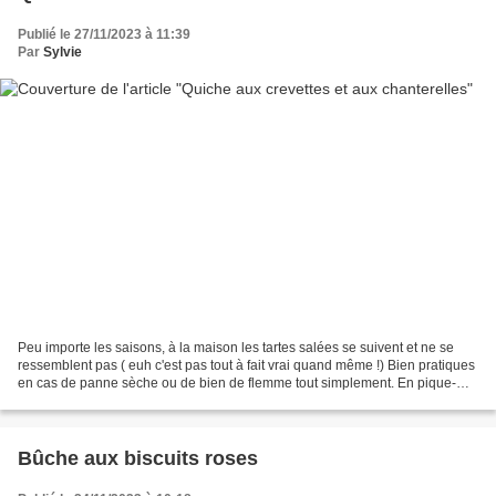
Publié le 27/11/2023 à 11:39
Par
Sylvie
Peu importe les saisons, à la maison les tartes salées se suivent et ne se
ressemblent pas ( euh c'est pas tout à fait vrai quand même !) Bien pratiques
en cas de panne sèche ou de bien de flemme tout simplement. En pique-
nique (bien que ce ne soit pas...
Bûche aux biscuits roses