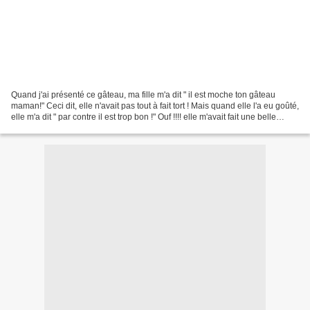
Quand j'ai présenté ce gâteau, ma fille m'a dit " il est moche ton gâteau
maman!" Ceci dit, elle n'avait pas tout à fait tort ! Mais quand elle l'a eu goûté,
elle m'a dit " par contre il est trop bon !" Ouf !!!! elle m'avait fait une belle
frayeur 😅 Non...