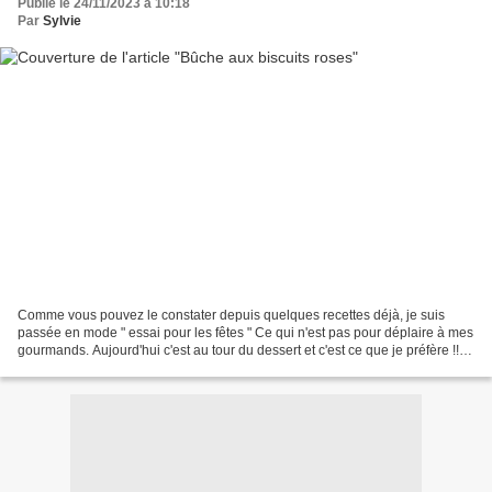
Publié le 24/11/2023 à 10:18
Par
Sylvie
Comme vous pouvez le constater depuis quelques recettes déjà, je suis
passée en mode " essai pour les fêtes " Ce qui n'est pas pour déplaire à mes
gourmands. Aujourd'hui c'est au tour du dessert et c'est ce que je préfère !!!
Je vous propose une bûche...