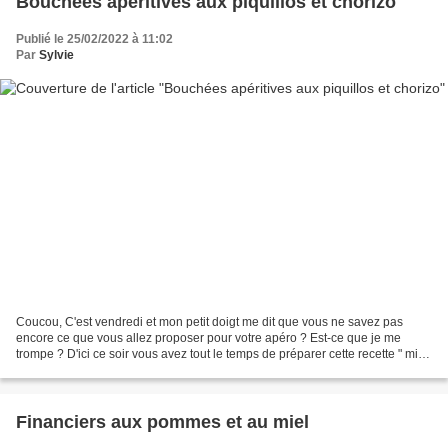
Bouchées apéritives aux piquillos et chorizo
Publié le 25/02/2022 à 11:02
Par
Sylvie
Coucou, C'est vendredi et mon petit doigt me dit que vous ne savez pas
encore ce que vous allez proposer pour votre apéro ? Est-ce que je me
trompe ? D'ici ce soir vous avez tout le temps de préparer cette recette " mi
mousse, mi tardinade " que j'ai...
Financiers aux pommes et au miel