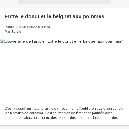
Entre le donut et le beignet aux pommes
Publié le 01/03/2022 à 09:14
Par
Sylvie
C'est aujourd'hui mardi-gras, fête chrétienne ne l'oublie-on pas et qui conclut
les festivités de carnaval. Il est de tradition de fêter cette journée avec
abondance, alors on prépare des crêpes, des beignets, des bugnes, des
oreillettes ou tout autre...