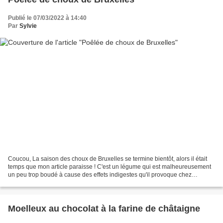
Publié le 07/03/2022 à 14:40
Par
Sylvie
Coucou, La saison des choux de Bruxelles se termine bientôt, alors il était
temps que mon article paraisse ! C'est un légume qui est malheureusement
un peu trop boudé à cause des effets indigestes qu'il provoque chez
beaucoup d'entre nous. Et pourtant...
Moelleux au chocolat à la farine de châtaigne