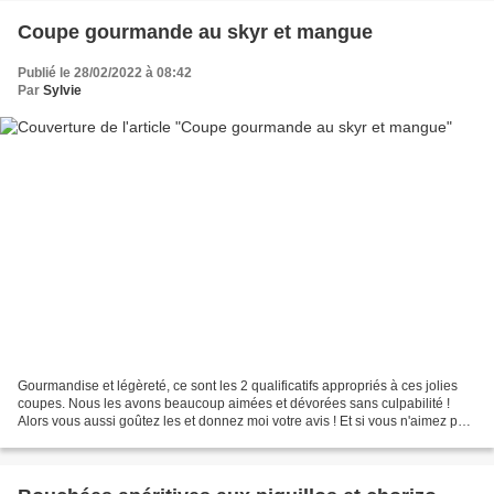
Coupe gourmande au skyr et mangue
Publié le 28/02/2022 à 08:42
Par
Sylvie
Gourmandise et légèreté, ce sont les 2 qualificatifs appropriés à ces jolies
coupes. Nous les avons beaucoup aimées et dévorées sans culpabilité !
Alors vous aussi goûtez les et donnez moi votre avis ! Et si vous n'aimez pas
la mangue, je pense (je n'ai...