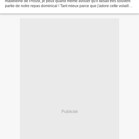
madeleine de Proust, je peux quand même avouer qu'il faisait très souvent
partie de notre repas dominical ! Tant mieux parce que j'adore cette volaille
et de ce fait je la cuisine fréquemment...
Publicité