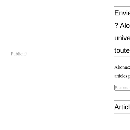
Envi
? Al
unive
toute
Publicité
Abonnez-
articles 
Artic