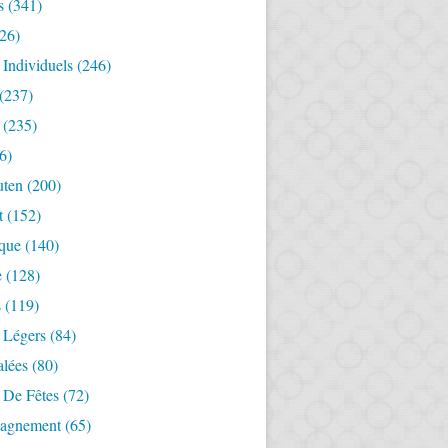
s
(341)
26)
 Individuels
(246)
(237)
(235)
6)
uten
(200)
t
(152)
ique
(140)
e
(128)
s
(119)
 Légers
(84)
alées
(80)
 De Fêtes
(72)
agnement
(65)