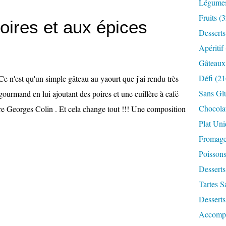
Légume
Fruits
(3
ires et aux épices
Desserts
Apéritif
Gâteaux
Défi
(21
Ce n'est qu'un simple gâteau au yaourt que j'ai rendu très
Sans Gl
gourmand en lui ajoutant des poires et une cuillère à café
Chocola
e Georges Colin . Et cela change tout !!! Une composition
Plat Un
Fromag
Poisson
Desserts
Tartes S
Desserts
Accomp