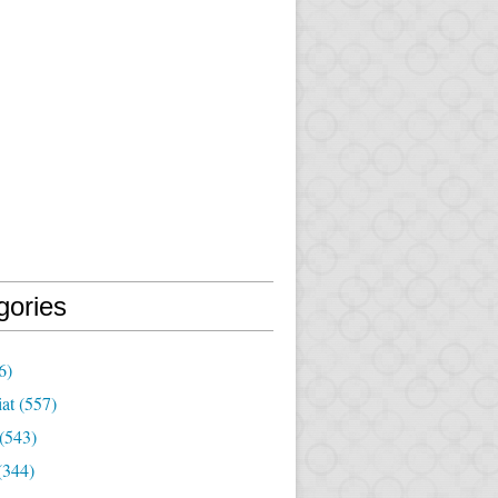
gories
6)
iat
(557)
(543)
(344)