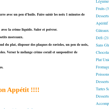
Légume
Fruits
(3
urre avec un peu d'huile. Faire saisir les noix 1 minutes de
Desserts
Apéritif
l avec la crème liquide. Saler et poivrer.
Gâteaux
petits morceaux.
Défi
(21
nd du plat, disposer des plaques de ravioles, un peu de noix,
Sans Gl
violes. Verser le mélange crème corail et saupoudrer de
Chocola
Plat Un
Fromag
es.
Poisson
Desserts
n Appétit !!!!
Tartes S
Desserts
Accomp