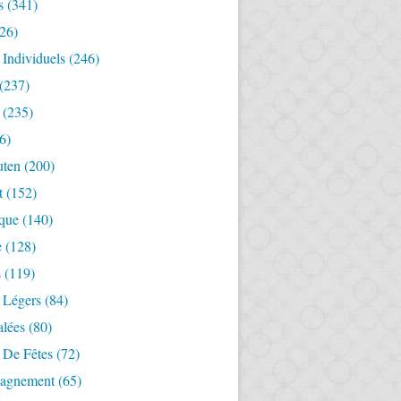
s
(341)
26)
 Individuels
(246)
(237)
(235)
6)
uten
(200)
t
(152)
ique
(140)
e
(128)
s
(119)
 Légers
(84)
alées
(80)
 De Fêtes
(72)
agnement
(65)