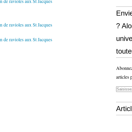
Envi
? Al
unive
toute
Abonnez-
articles 
Artic