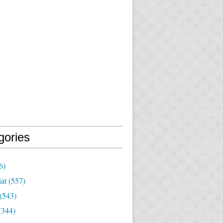
gories
6)
iat
(557)
(543)
(344)