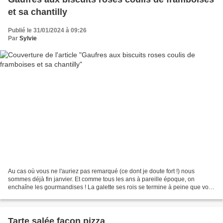
et sa chantilly
Publié le 31/01/2024 à 09:26
Par
Sylvie
Au cas où vous ne l'auriez pas remarqué (ce dont je doute fort !) nous
sommes déjà fin janvier. Et comme tous les ans à pareille époque, on
enchaîne les gourmandises ! La galette ses rois se termine à peine que voilà
la chandeleur et je ne parle pas de...
Tarte salée façon pizza