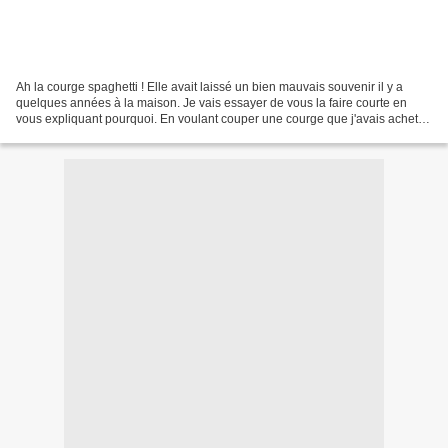
Ah la courge spaghetti ! Elle avait laissé un bien mauvais souvenir il y a
quelques années à la maison. Je vais essayer de vous la faire courte en
vous expliquant pourquoi. En voulant couper une courge que j'avais acheté
pour goûter, mon mari s'est scalpé...