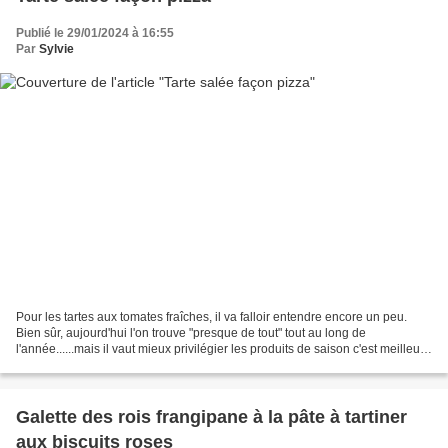
Publié le 29/01/2024 à 16:55
Par
Sylvie
Pour les tartes aux tomates fraîches, il va falloir entendre encore un peu.
Bien sûr, aujourd'hui l'on trouve "presque de tout" tout au long de
l'année......mais il vaut mieux privilégier les produits de saison c'est meilleur
et surtout ils ne viennent...
Galette des rois frangipane à la pâte à tartiner
aux biscuits roses