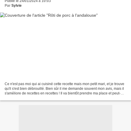
Publié le 24/01/2024 à 10:03
Par
Sylvie
Ce n'est pas moi qui ai cuisiné cette recette mais mon petit mari, et je trouve
qu'il s'est bien débrouillé. Bien sûr il me demande souvent mon avis, mais il
s'améliore de recettes en recettes ! Il va bientôt prendre ma place et peut-
être créer son propre...