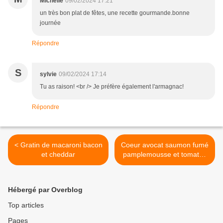
Michelle
09/02/2024 17:21
un très bon plat de fêtes, une recette gourmande.bonne
journée
Répondre
S
sylvie
09/02/2024 17:14
Tu as raison! <br /> Je préfère également l'armagnac!
Répondre
< Gratin de macaroni bacon
Coeur avocat saumon fumé
et cheddar
pamplemousse et tomates
cerise >
Hébergé par Overblog
Top articles
Pages