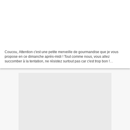
Coucou, Attention c'est une petite merveille de gourmandise que je vous
propose en ce dimanche après-midi ! Tout comme nous, vous allez
succomber à la tentation, ne résistez surtout pas car c'est trop bon !
Commencez la dégustation par le chocolat au...