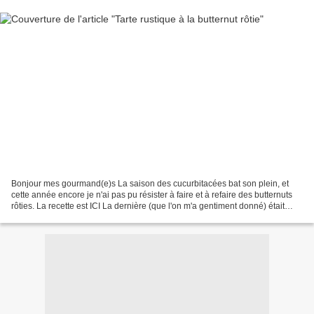
Bonjour mes gourmand(e)s La saison des cucurbitacées bat son plein, et
cette année encore je n'ai pas pu résister à faire et à refaire des butternuts
rôties. La recette est ICI La dernière (que l'on m'a gentiment donné) était
énorme ! Même après en avoir...