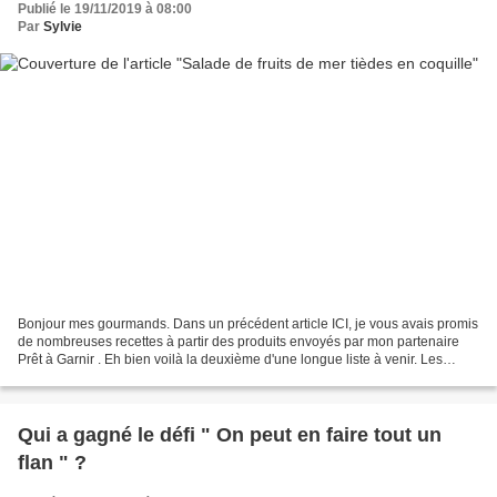
Publié le 19/11/2019 à 08:00
Par
Sylvie
Bonjour mes gourmands. Dans un précédent article ICI, je vous avais promis
de nombreuses recettes à partir des produits envoyés par mon partenaire
Prêt à Garnir . Eh bien voilà la deuxième d'une longue liste à venir. Les
suivantes vous seront proposées...
Qui a gagné le défi " On peut en faire tout un
flan " ?