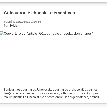
Normandie et dans le Nord. Essayez...
Gâteau roulé chocolat clémentines
Publié le 11/11/2019 à 14:35
Par
Sylvie
Bonjour mes gourmands. Une recette gourmande et chocolatée pour les
féru(e)s de cet ingrédient qui est ce mois ci, à l'honneur du défi " Compile
moi un menu " Le Chocolat Avec nos talentueuses organisatrices, Nathalie
et Viviane, on vous attend nombreux...