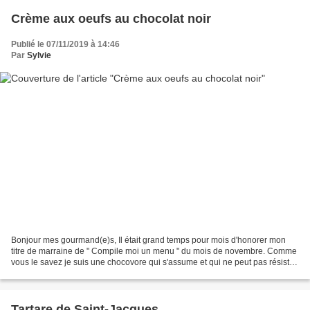
Crème aux oeufs au chocolat noir
Publié le 07/11/2019 à 14:46
Par
Sylvie
Bonjour mes gourmand(e)s, Il était grand temps pour mois d'honorer mon
titre de marraine de " Compile moi un menu " du mois de novembre. Comme
vous le savez je suis une chocovore qui s'assume et qui ne peut pas résister
au chocolat sous toutes ses formes...
Tartare de Saint-Jacques