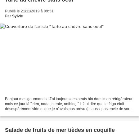
Publié le 21/11/2019 à 09:51
Par
Sylvie
Bonjour mes gourmands ! J'ai toujours des oeufs bio dans mon réfrigérateur
mais ce jour là " rien, nada, niente, nothing " Il faut dire que le frigo était
désespérément vide et que je n'avais pas prévu (et aussi pas envie de sortir)
pour faire mes courses....
Salade de fruits de mer tièdes en coquille