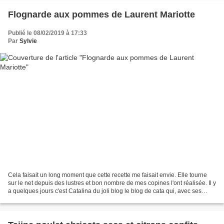
Flognarde aux pommes de Laurent Mariotte
Publié le 08/02/2019 à 17:33
Par
Sylvie
Cela faisait un long moment que cette recette me faisait envie. Elle tourne
sur le net depuis des lustres et bon nombre de mes copines l'ont réalisée. Il y
a quelques jours c'est Catalina du joli blog le blog de cata qui, avec ses
jolies photos, m'a donné...