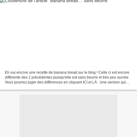
Eh oui encore une recette de banana bread sur le blog ! Celle ci est encore
différente des 2 précédentes puisqu'elle est sans beurre et très peu sucrée.
Vous pourrez juger des différences en cliquant ICI et LÀ . Une version qui
m'a complètement séduite...