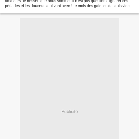
amateurs de dessert que nous sommes il n'est pas question d'ignorer ces
périodes et les douceurs qui vont avec ! Le mois des galettes des rois vient
de se terminer, demain c'est la Chandeleur...
Publicité