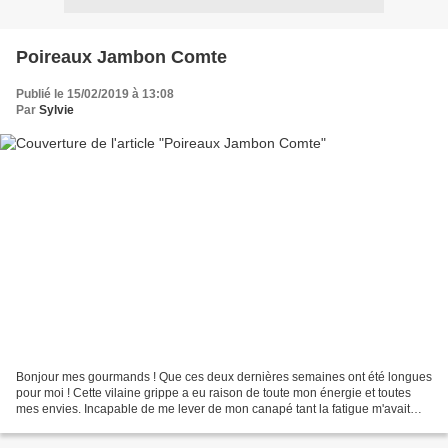
Poireaux Jambon Comte
Publié le 15/02/2019 à 13:08
Par
Sylvie
Bonjour mes gourmands ! Que ces deux dernières semaines ont été longues
pour moi ! Cette vilaine grippe a eu raison de toute mon énergie et toutes
mes envies. Incapable de me lever de mon canapé tant la fatigue m'avait
envahie. J'espère que vous ne m'en...