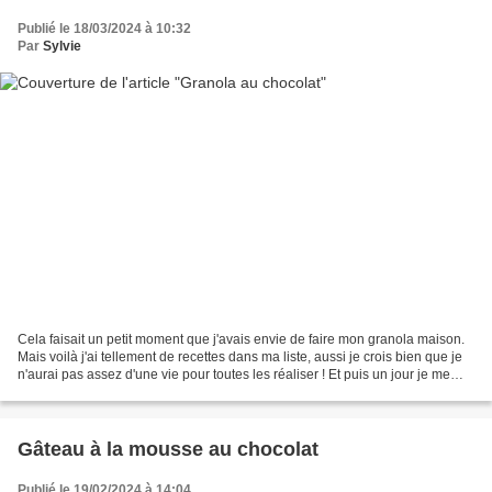
Publié le 18/03/2024 à 10:32
Par
Sylvie
Cela faisait un petit moment que j'avais envie de faire mon granola maison.
Mais voilà j'ai tellement de recettes dans ma liste, aussi je crois bien que je
n'aurai pas assez d'une vie pour toutes les réaliser ! Et puis un jour je me
suis décidée à acheter...
Gâteau à la mousse au chocolat
Publié le 19/02/2024 à 14:04