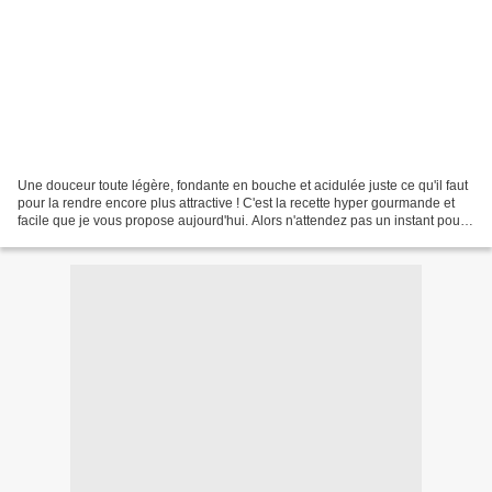
Une douceur toute légère, fondante en bouche et acidulée juste ce qu'il faut
pour la rendre encore plus attractive ! C'est la recette hyper gourmande et
facile que je vous propose aujourd'hui. Alors n'attendez pas un instant pour
vous régaler, vous ne...