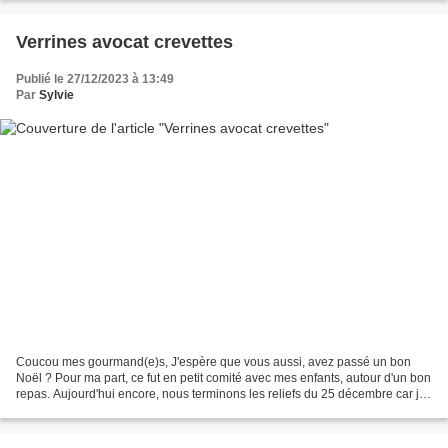
Verrines avocat crevettes
Publié le 27/12/2023 à 13:49
Par
Sylvie
Coucou mes gourmand(e)s, J'espère que vous aussi, avez passé un bon
Noël ? Pour ma part, ce fut en petit comité avec mes enfants, autour d'un bon
repas. Aujourd'hui encore, nous terminons les reliefs du 25 décembre car je
prévois toujours trop ! En est-il...