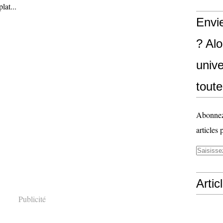
lat...
Envi
? Al
unive
toute
Abonnez-
articles 
Artic
Publicité