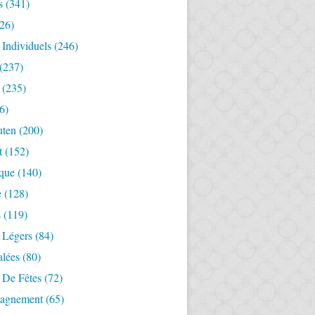
s
(341)
26)
 Individuels
(246)
(237)
(235)
6)
uten
(200)
t
(152)
ique
(140)
e
(128)
s
(119)
 Légers
(84)
alées
(80)
 De Fêtes
(72)
agnement
(65)