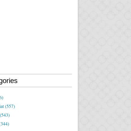
gories
6)
iat
(557)
(543)
(344)