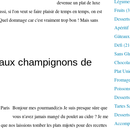
Légume
devenue un plat de luxe
Fruits
(3
ssi, si l'on veut se faire plaisir de temps en temps, on est
Desserts
. Quel dommage car c'est vraiment trop bon ! Mais sans
Apéritif
Gâteaux
Défi
(21
Sans Gl
e aux champignons de
Chocola
Plat Un
Fromag
Poisson
Desserts
Tartes S
Bonjour mes gourmand(e)s Je suis presque sûre que
Desserts
vous n'avez jamais mangé du poulet au cidre ? Je me
Accomp
t que nos laissions tomber les plats mijotés pour des recettes