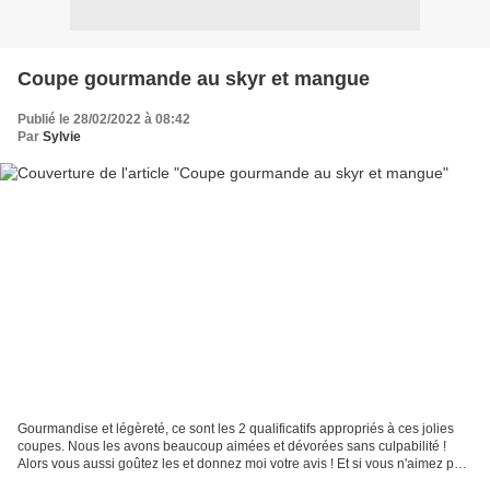
Coupe gourmande au skyr et mangue
Publié le 28/02/2022 à 08:42
Par
Sylvie
Gourmandise et légèreté, ce sont les 2 qualificatifs appropriés à ces jolies
coupes. Nous les avons beaucoup aimées et dévorées sans culpabilité !
Alors vous aussi goûtez les et donnez moi votre avis ! Et si vous n'aimez pas
la mangue, je pense (je n'ai...