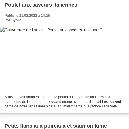
Poulet aux saveurs italiennes
Publié le 21/02/2022 à 14:15
Par
Sylvie
Sans pouvoir vraiment dire que le poulet du dimanche midi c'est ma
madeleine de Proust, je peux quand même avouer qu'il faisait très souvent
partie de notre repas dominical ! Tant mieux parce que j'adore cette volaille
et de ce fait je la cuisine fréquemment...
Petits flans aux poireaux et saumon fumé