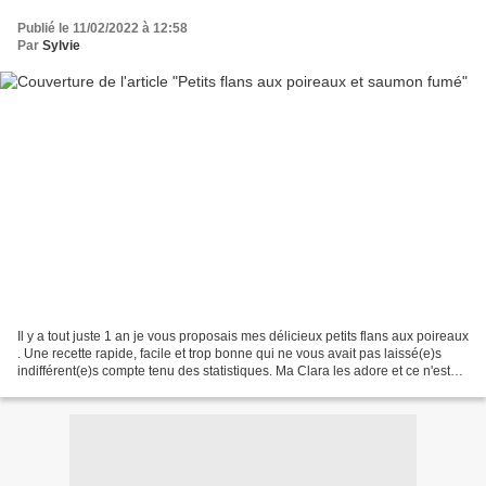
Publié le 11/02/2022 à 12:58
Par
Sylvie
Il y a tout juste 1 an je vous proposais mes délicieux petits flans aux poireaux
. Une recette rapide, facile et trop bonne qui ne vous avait pas laissé(e)s
indifférent(e)s compte tenu des statistiques. Ma Clara les adore et ce n'est
que plaisir de voir...