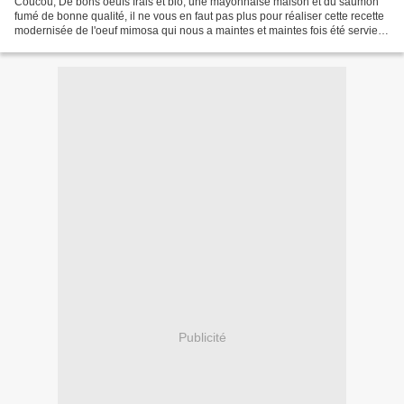
Coucou, De bons oeufs frais et bio, une mayonnaise maison et du saumon
fumé de bonne qualité, il ne vous en faut pas plus pour réaliser cette recette
modernisée de l'oeuf mimosa qui nous a maintes et maintes fois été servie
lors du repas dominical il...
Publicité