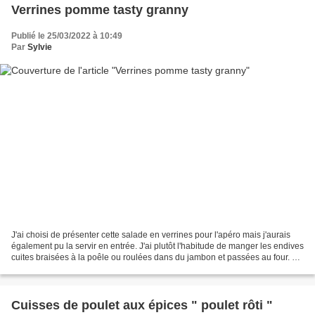
Verrines pomme tasty granny
Publié le 25/03/2022 à 10:49
Par
Sylvie
J'ai choisi de présenter cette salade en verrines pour l'apéro mais j'aurais
également pu la servir en entrée. J'ai plutôt l'habitude de manger les endives
cuites braisées à la poêle ou roulées dans du jambon et passées au four. Et
vous, vous les préférez...
Cuisses de poulet aux épices " poulet rôti "