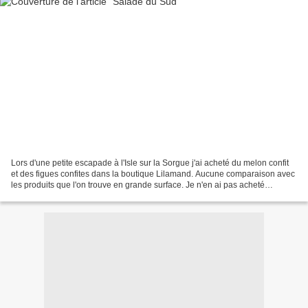
Lors d'une petite escapade à l'Isle sur la Sorgue j'ai acheté du melon confit
et des figues confites dans la boutique Lilamand. Aucune comparaison avec
les produits que l'on trouve en grande surface. Je n'en ai pas acheté
beaucoup car le prix était assez...