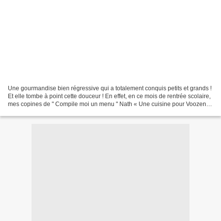
Une gourmandise bien régressive qui a totalement conquis petits et grands !
Et elle tombe à point cette douceur ! En effet, en ce mois de rentrée scolaire,
mes copines de " Compile moi un menu " Nath « Une cuisine pour Voozenoo
» , Gabrielle « Petite...