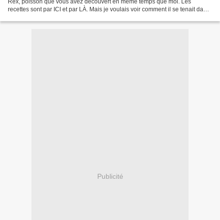
Rex, poisson que vous avez découvert en même temps que moi. Les
recettes sont par ICI et par LÀ. Mais je voulais voir comment il se tenait dans
une préparation en sauce, et...
Publicité