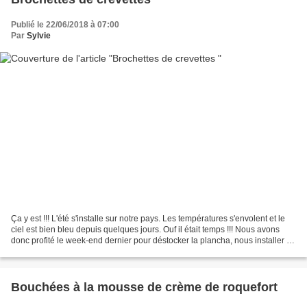
Publié le 22/06/2018 à 07:00
Par
Sylvie
Ça y est !!! L'été s'installe sur notre pays. Les températures s'envolent et le
ciel est bien bleu depuis quelques jours. Ouf il était temps !!! Nous avons
donc profité le week-end dernier pour déstocker la plancha, nous installer en
terrasse et nous...
Bouchées à la mousse de crème de roquefort