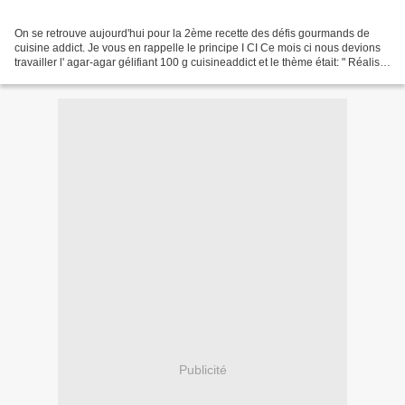
On se retrouve aujourd'hui pour la 2ème recette des défis gourmands de
cuisine addict. Je vous en rappelle le principe I CI Ce mois ci nous devions
travailler l' agar-agar gélifiant 100 g cuisineaddict et le thème était: " Réaliser
un dessert léger d'été...
Publicité