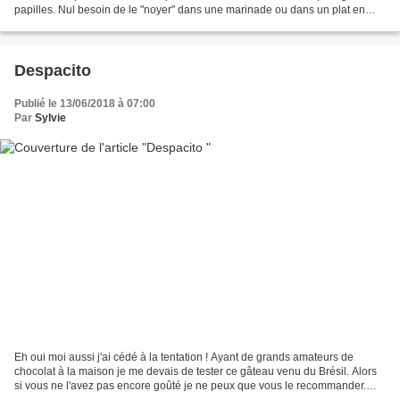
papilles. Nul besoin de le "noyer" dans une marinade ou dans un plat en
sauce. C'est pourquoi j'ai encore...
Despacito
Publié le 13/06/2018 à 07:00
Par
Sylvie
Eh oui moi aussi j'ai cédé à la tentation ! Ayant de grands amateurs de
chocolat à la maison je me devais de tester ce gâteau venu du Brésil. Alors
si vous ne l'avez pas encore goûté je ne peux que vous le recommander.
Une petite tuerie !!! Je passe vite...