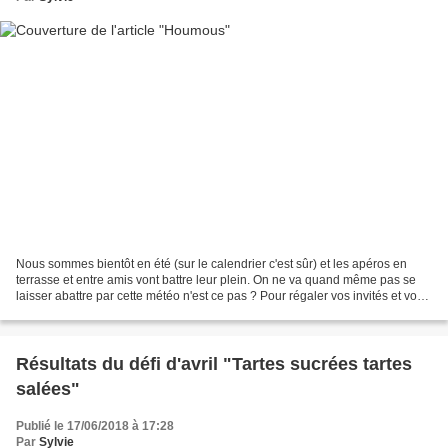
Nous sommes bientôt en été (sur le calendrier c'est sûr) et les apéros en
terrasse et entre amis vont battre leur plein. On ne va quand même pas se
laisser abattre par cette météo n'est ce pas ? Pour régaler vos invités et vous
aussi, je vous conseille...
Résultats du défi d'avril "Tartes sucrées tartes
salées"
Publié le 17/06/2018 à 17:28
Par
Sylvie