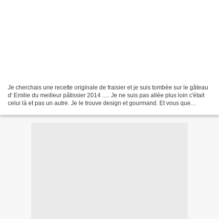
Je cherchais une recette originale de fraisier et je suis tombée sur le gâteau
d' Emilie du meilleur pâtissier 2014 ..... Je ne suis pas allée plus loin c'était
celui là et pas un autre. Je le trouve design et gourmand. Et vous que
pensez vous de son...