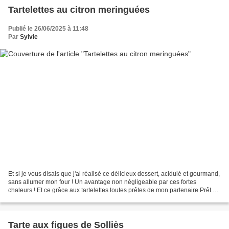
Tartelettes au citron meringuées
Publié le 26/06/2025 à 11:48
Par
Sylvie
Et si je vous disais que j'ai réalisé ce délicieux dessert, acidulé et gourmand,
sans allumer mon four ! Un avantage non négligeable par ces fortes
chaleurs ! Et ce grâce aux tartelettes toutes prêtes de mon partenaire Prêt à
garnir. Pour cette recette,...
Tarte aux figues de Solliès