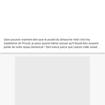
Sans pouvoir vraiment dire que le poulet du dimanche midi c'est ma
madeleine de Proust, je peux quand même avouer qu'il faisait très souvent
partie de notre repas dominical ! Tant mieux parce que j'adore cette volaille
et de ce fait je la cuisine fréquemment...