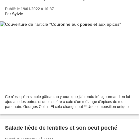
Publié le 19/01/2022 à 10:37
Par
Sylvie
Ce n'est qu'un simple gâteau au yaourt que j'ai rendu très gourmand en lui
ajoutant des poires et une cuillère à café d'un mélange d'épices de mon
partenaire Georges Colin . Et cela change tout !!! Une composition unique
pour retrouver tout l'esprit des...
Salade tiède de lentilles et son oeuf poché