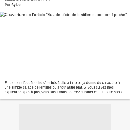
Publié le 11/01/2022 à 11:24
Par
Sylvie
Finalement l'oeuf poché c'est très facile à faire et ça donne du caractère à
une simple salade de lentilles ou à tout autre plat. Si vous suivez mes
explications pas à pas, vous aussi vous pourrez cuisiner cette recette sans
aucune appréhension. Un plat...