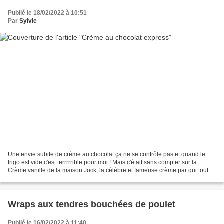
Publié le 18/02/2022 à 10:51
Par
Sylvie
Une envie subite de crème au chocolat ça ne se contrôle pas et quand le
frigo est vide c'est terrrrrible pour moi ! Mais c'était sans compter sur la
Crème vanille de la maison Jock, la célébre et fameuse crème par qui tout a
commencé en 1938. Elle est...
Wraps aux tendres bouchées de poulet
Publié le 16/02/2022 à 11:40