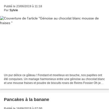
Publié le 23/06/2019 à 11:18
Par
Sylvie
Un pur délice ce gâteau ! Fondant et moelleux en bouche, nos papilles ont
été conquises. Un mariage harmonieux entre une génoise au chocolat blanc
et une mousse fraises et poudre de biscuits roses de Reims Fossier Oh je
vous vois bien en train de "saliver"...
Pancakes à la banane
Publié le 16/06/2019 à 07:00