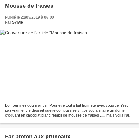
Mousse de fraises
Publié le 21/05/2019 à 06:00
Par
Sylvie
Bonjour mes gourmands ! Pour être tout à fait honnête avec vous ce n'est
pas vraiment le dessert que je comptais servir. Je voulais faire un dôme
croquant en chocolat blanc rempli de mousse de fraises ...... mais voilà j'ai
eu un petit problème ! J'ai...
Far breton aux pruneaux