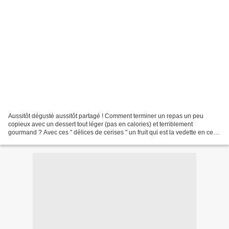
Aussitôt dégusté aussitôt partagé ! Comment terminer un repas un peu
copieux avec un dessert tout léger (pas en calories) et terriblement
gourmand ? Avec ces " délices de cerises " un fruit qui est la vedette en ce
joli mois de juin. Une compotée de cerises...