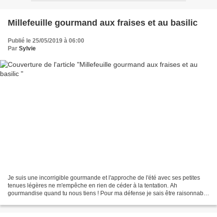
Millefeuille gourmand aux fraises et au basilic
Publié le 25/05/2019 à 06:00
Par
Sylvie
Je suis une incorrigible gourmande et l'approche de l'été avec ses petites
tenues légères ne m'empêche en rien de céder à la tentation. Ah
gourmandise quand tu nous tiens ! Pour ma défense je sais être raisonnable
! Quoique ! Vous êtes bien d'accord avec...