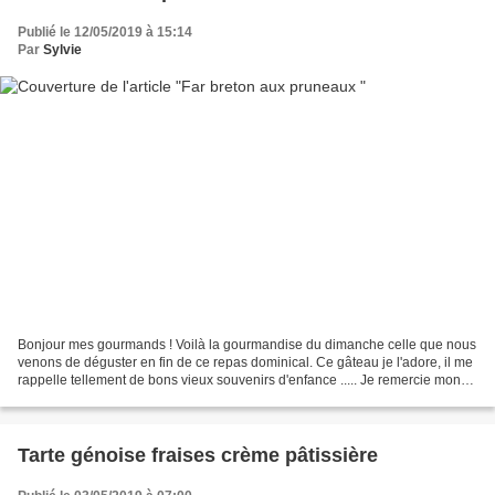
Publié le 12/05/2019 à 15:14
Par
Sylvie
Bonjour mes gourmands ! Voilà la gourmandise du dimanche celle que nous
venons de déguster en fin de ce repas dominical. Ce gâteau je l'adore, il me
rappelle tellement de bons vieux souvenirs d'enfance ..... Je remercie mon
partenaire Biolo'Klock pour...
Tarte génoise fraises crème pâtissière