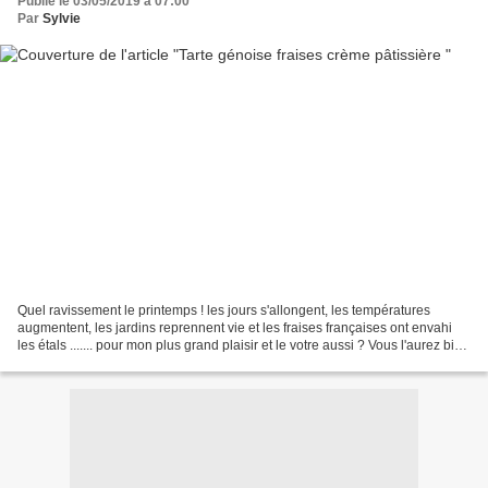
Publié le 03/05/2019 à 07:00
Par
Sylvie
Quel ravissement le printemps ! les jours s'allongent, les températures
augmentent, les jardins reprennent vie et les fraises françaises ont envahi
les étals ....... pour mon plus grand plaisir et le votre aussi ? Vous l'aurez bien
compris j'adore ce...