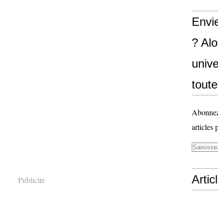
Envi
? Al
unive
toute
Abonnez-
articles 
Artic
Publicité