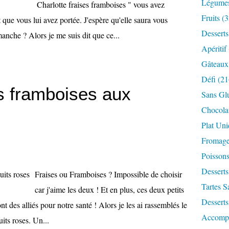
Légume
Charlotte fraises framboises " vous avez
Fruits
(3
t que vous lui avez portée. J'espère qu'elle saura vous
Desserts
anche ? Alors je me suis dit que ce...
Apéritif
Gâteaux
Défi
(21
es framboises aux
Sans Gl
Chocola
Plat Un
Fromag
Poisson
Desserts
Fraises ou Framboises ? Impossible de choisir
Tartes S
car j'aime les deux ! Et en plus, ces deux petits
Desserts
nt des alliés pour notre santé ! Alors je les ai rassemblés le
Accomp
its roses. Un...