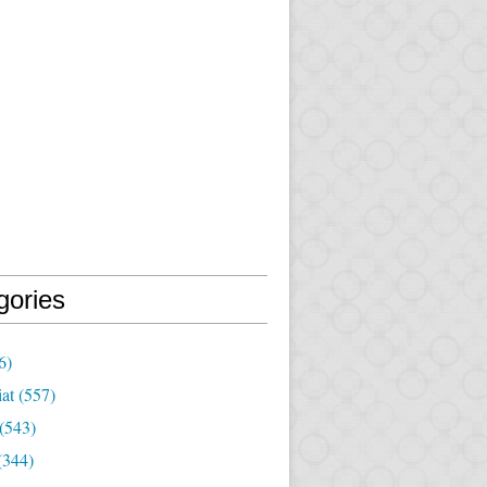
gories
6)
iat
(557)
(543)
(344)