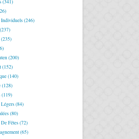
s
(341)
26)
 Individuels
(246)
(237)
(235)
6)
uten
(200)
t
(152)
ique
(140)
e
(128)
s
(119)
 Légers
(84)
alées
(80)
 De Fêtes
(72)
agnement
(65)