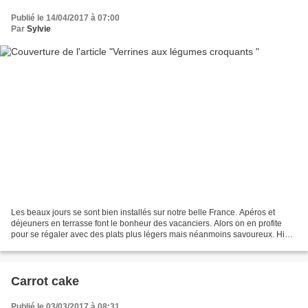
Publié le 14/04/2017 à 07:00
Par
Sylvie
Les beaux jours se sont bien installés sur notre belle France. Apéros et
déjeuners en terrasse font le bonheur des vacanciers. Alors on en profite
pour se régaler avec des plats plus légers mais néanmoins savoureux. Hier
pour notre repas de midi j'ai...
Carrot cake
Publié le 03/03/2017 à 08:31