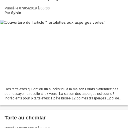
Publié le 07/05/2019 à 06:00
Par
Sylvie
Des tartelettes qui ont eu un succès fou à la maison ! Alors n'attendez pas
pour essayer la recette chez vous ! La saison des asperges est courte !
Ingrédients pour 6 tartelettes: 1 pâte brisée 12 pointes d'asperges 12 cl de
crème liquide 1 oeuf 30 g...
Tarte au cheddar