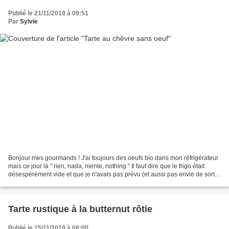
Publié le 21/11/2019 à 09:51
Par
Sylvie
Bonjour mes gourmands ! J'ai toujours des oeufs bio dans mon réfrigérateur
mais ce jour là " rien, nada, niente, nothing " Il faut dire que le frigo était
désespérément vide et que je n'avais pas prévu (et aussi pas envie de sortir)
pour faire mes courses....
Tarte rustique à la butternut rôtie
Publié le 15/11/2019 à 08:00