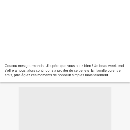
Coucou mes gourmands ! J'espère que vous allez bien ! Un beau week-end
s'offre à nous, alors continuons à profiter de ce bel été. En famille ou entre
amis, privilégiez ces moments de bonheur simples mais tellement
importants. Et à l'occasion d'un repas...