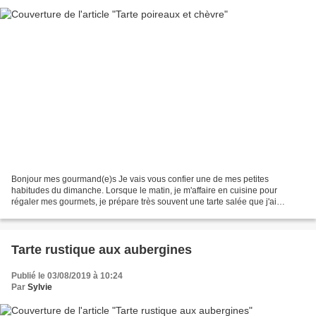
Bonjour mes gourmand(e)s Je vais vous confier une de mes petites
habitudes du dimanche. Lorsque le matin, je m'affaire en cuisine pour
régaler mes gourmets, je prépare très souvent une tarte salée que j'ai
tendance à appeler "quiche" pour le dîner. Un...
Tarte rustique aux aubergines
Publié le 03/08/2019 à 10:24
Par
Sylvie