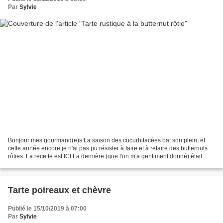
Par
Sylvie
Bonjour mes gourmand(e)s La saison des cucurbitacées bat son plein, et
cette année encore je n'ai pas pu résister à faire et à refaire des butternuts
rôties. La recette est ICI La dernière (que l'on m'a gentiment donné) était
énorme ! Même après en avoir...
Tarte poireaux et chèvre
Publié le 15/10/2019 à 07:00
Par
Sylvie