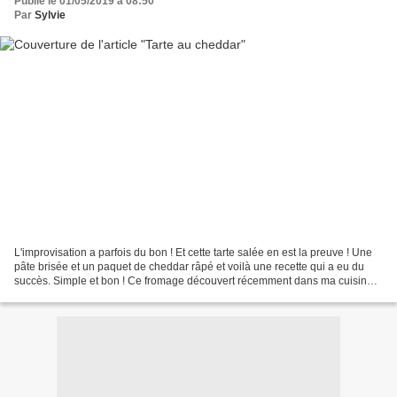
Publié le 01/05/2019 à 08:50
Par
Sylvie
L'improvisation a parfois du bon ! Et cette tarte salée en est la preuve ! Une
pâte brisée et un paquet de cheddar râpé et voilà une recette qui a eu du
succès. Simple et bon ! Ce fromage découvert récemment dans ma cuisine a
donné une saveur bien agréable...