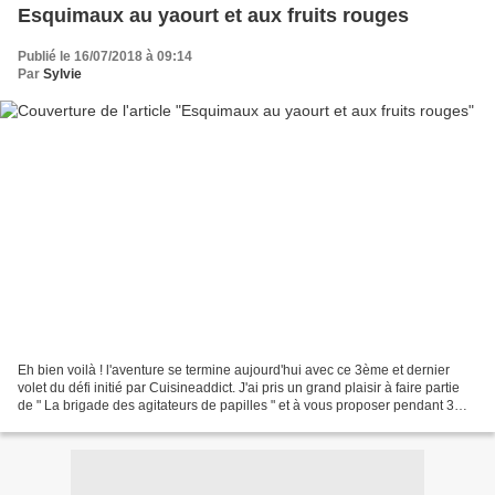
Esquimaux au yaourt et aux fruits rouges
Publié le 16/07/2018 à 09:14
Par
Sylvie
Eh bien voilà ! l'aventure se termine aujourd'hui avec ce 3ème et dernier
volet du défi initié par Cuisineaddict. J'ai pris un grand plaisir à faire partie
de " La brigade des agitateurs de papilles " et à vous proposer pendant 3
mois une recette avec...