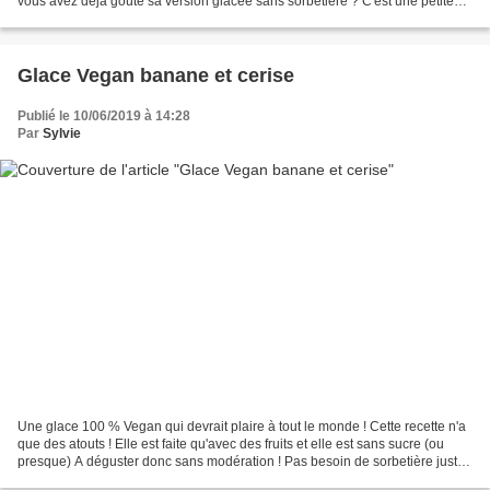
vous avez déjà goûté sa version glacée sans sorbetière ? C'est une petite
tuerie, un délice, un régal...
Glace Vegan banane et cerise
Publié le 10/06/2019 à 14:28
Par
Sylvie
Une glace 100 % Vegan qui devrait plaire à tout le monde ! Cette recette n'a
que des atouts ! Elle est faite qu'avec des fruits et elle est sans sucre (ou
presque) A déguster donc sans modération ! Pas besoin de sorbetière juste
un bon mixeur et un peu...