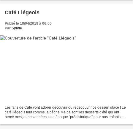
Café Liégeois
Publié le 18/04/2019 à 06:00
Par
Sylvie
Les fans de Café vont adorer découvrir ou redécouvrir ce dessert glacé ! Le
café liégeois tout comme la pêche Melba sont les desserts d'été qui ont
bercé mes jeunes années, une époque "préhistorique" pour nos enfants.
Internet n'existait pas, les chefs...