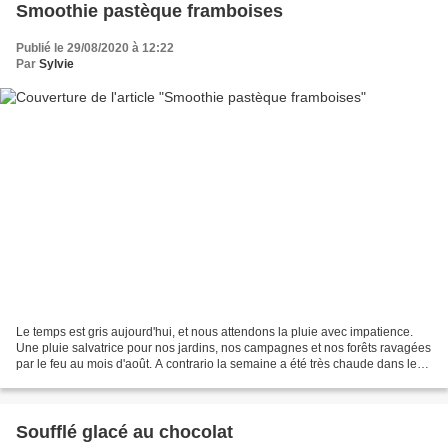
Smoothie pastèque framboises
Publié le 29/08/2020 à 12:22
Par
Sylvie
Le temps est gris aujourd'hui, et nous attendons la pluie avec impatience.
Une pluie salvatrice pour nos jardins, nos campagnes et nos forêts ravagées
par le feu au mois d'août. A contrario la semaine a été très chaude dans le
sud et plus précisément...
Soufflé glacé au chocolat