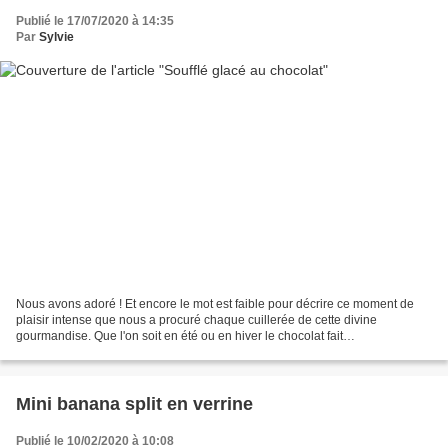
Publié le 17/07/2020 à 14:35
Par
Sylvie
Nous avons adoré ! Et encore le mot est faible pour décrire ce moment de
plaisir intense que nous a procuré chaque cuillerée de cette divine
gourmandise. Que l'on soit en été ou en hiver le chocolat fait
irrémédiablement l'unanimité à la maison. Et même...
Mini banana split en verrine
Publié le 10/02/2020 à 10:08