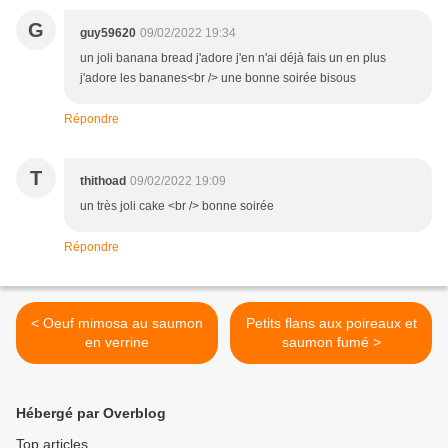
G
guy59620
09/02/2022 19:34
un joli banana bread j'adore j'en n'ai déjà fais un en plus
j'adore les bananes<br /> une bonne soirée bisous
Répondre
T
thithoad
09/02/2022 19:09
un très joli cake <br /> bonne soirée
Répondre
< Oeuf mimosa au saumon
Petits flans aux poireaux et
en verrine
saumon fumé >
Hébergé par Overblog
Top articles