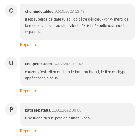
C
chemindetables
02/10/2023 12:48
il est superbe ce gâteau et il doit être délicieux<br /> merci de
la recette, à tester au plus vite<br /> :)<br /> belle journée<br
/> patricia
Répondre
U
une-petite-faim
14/02/2022 01:42
coucou c'est tellement bon le banana bread, le tien est hyper
appétissant, bisous
Répondre
P
patissi-patatta
11/02/2022 09:08
Une tuerie dès le petit-déjeuner. Bises
Répondre