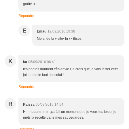
goûté :)
Répondre
E
Emau
12/09/2016 19:38
Merci de ta visite<br /> Bises
K
ka
06/09/2016 06:41
tes photos donnent très envie ! je crois que je vais tester cette
jolie recette tout chocolat !
Répondre
R
Raissa
05/09/2016 14:54
Hhhhuuummmm ,ça fait un moment que je veux les tester je
mets ta recette dans mes sauvegardes.