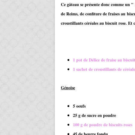
Ce gâteau se présente donc comme un " n
de Reims, de confiture de fraises au biscu
croustillants céréales au biscuit rose. Et c
1 pot de Délice de fraise au biscui
1 sachet de croustillants de céréale
Génoise
5 oeufs
25 g de sucre en poudre
100 g de poudre de biscuits roses
45 de beurre fondu