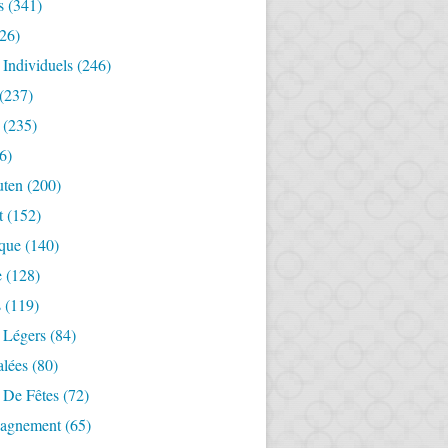
s
(341)
26)
 Individuels
(246)
(237)
(235)
6)
uten
(200)
t
(152)
ique
(140)
e
(128)
s
(119)
 Légers
(84)
alées
(80)
 De Fêtes
(72)
agnement
(65)