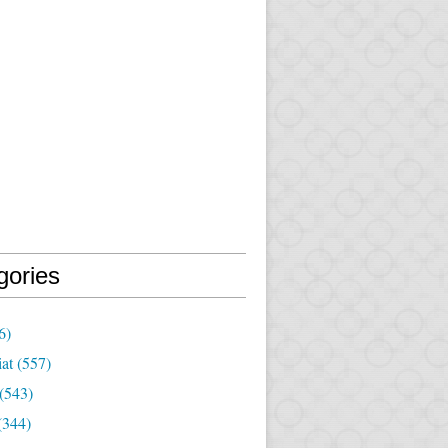
gories
6)
iat
(557)
(543)
(344)