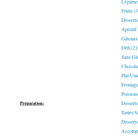
Légume
Fruits
(3
Desserts
Apéritif
Gâteaux
Défi
(21
Sans Gl
Chocola
Plat Un
Fromag
Poisson
Préparation:
Desserts
Tartes S
Desserts
Accomp