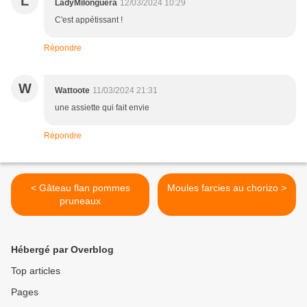
L
LadyMilonguera
12/03/2024 10:29
C'est appétissant !
Répondre
W
Wattoote
11/03/2024 21:31
une assiette qui fait envie
Répondre
< Gâteau flan pommes
Moules farcies au chorizo >
pruneaux
Hébergé par Overblog
Top articles
Pages