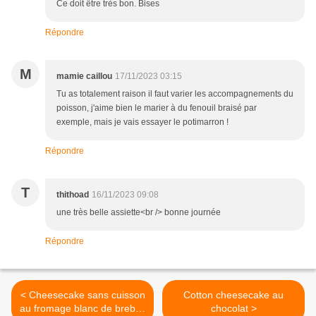
Ce doit être très bon. Bises
Répondre
M
mamie caillou
17/11/2023 03:15
Tu as totalement raison il faut varier les accompagnements du
poisson, j'aime bien le marier à du fenouil braisé par
exemple, mais je vais essayer le potimarron !
Répondre
T
thithoad
16/11/2023 09:08
une très belle assiette<br /> bonne journée
Répondre
< Cheesecake sans cuisson
Cotton cheesecake au
au fromage blanc de brebis,
chocolat >