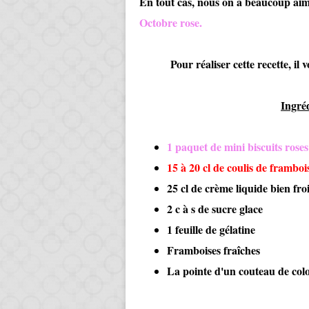
En tout cas, nous on a beaucoup aimé
Octobre rose.
Pour réaliser cette recette, il vou
Ingréd
1 paquet de mini biscuits roses
15 à 20 cl de coulis de frambo
25 cl de crème liquide bien fro
2 c à s de sucre glace
1 feuille de gélatine
Framboises fraîches
La pointe d'un couteau de colo