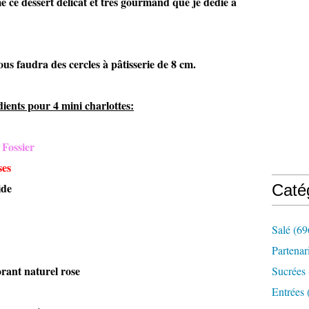
 ce dessert délicat et très gourmand que je dédie à
s faudra des cercles à pâtisserie de 8 cm.
ients pour 4 mini charlottes:
 Fossier
ises
ide
Caté
Salé
(69
Partenar
rant naturel rose
Sucrées
Entrées