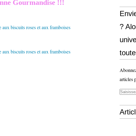
nne Gourmandise !!!
Envi
? Al
unive
toute
Abonnez-
articles 
Artic