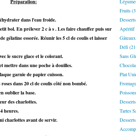
Préparation:
Légume
Fruits
(3
réhydrater dans l'eau froide.
Desserts
tit bol. En prélever 2 c à s . Les faire chauffer puis sur
Apéritif
 de gélatine essorée. Réunir les 5 cl de coulis et laisser
Gâteaux
Défi
(21
ec le sucre glace et le colorant.
Sans Gl
 et mettre dans une poche à douilles.
Chocola
plaque garnie de papier cuisson.
Plat Un
 roses dans 20 cl de coulis côté non bombé.
Fromag
en oublier la base.
Poisson
ieur des charlottes.
Desserts
 4 heures.
Tartes S
ini charlottes avant de servir.
Desserts
Accomp