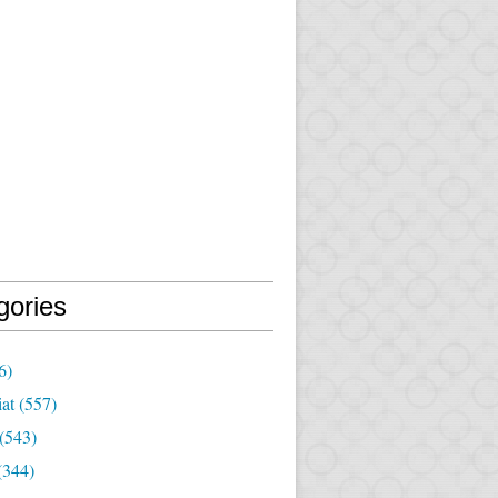
gories
6)
iat
(557)
(543)
(344)