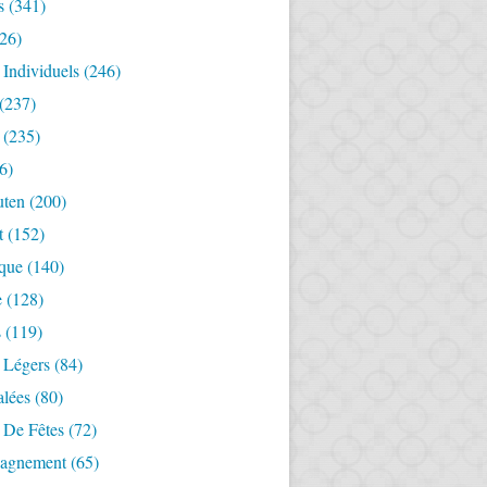
s
(341)
26)
 Individuels
(246)
(237)
(235)
6)
uten
(200)
t
(152)
ique
(140)
e
(128)
s
(119)
 Légers
(84)
alées
(80)
 De Fêtes
(72)
agnement
(65)