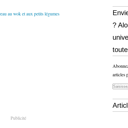
Envi
? Al
unive
toute
Abonnez-
articles 
Artic
Publicité