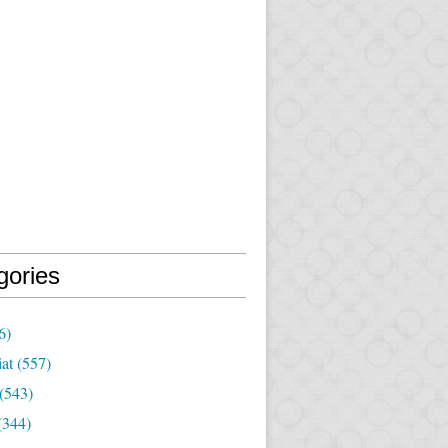
gories
6)
iat
(557)
(543)
(344)