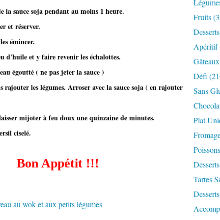
Légume
e la sauce soja pendant au moins 1 heure.
Fruits
(3
r et réserver.
Desserts
 les émincer.
Apéritif
 d'huile et y faire revenir les échalottes.
Gâteaux
veau égoutté ( ne pas jeter la sauce )
Défi
(21
is rajouter les légumes. Arroser avec la sauce soja ( en rajouter
Sans Gl
Chocola
t laisser mijoter à feu doux une quinzaine de minutes.
Plat Un
sil ciselé.
Fromag
Poisson
Bon Appétit !!!
Desserts
​​
Tartes S
Desserts
Accomp