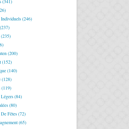
s
(341)
26)
 Individuels
(246)
(237)
(235)
6)
uten
(200)
t
(152)
ique
(140)
e
(128)
s
(119)
 Légers
(84)
alées
(80)
 De Fêtes
(72)
agnement
(65)