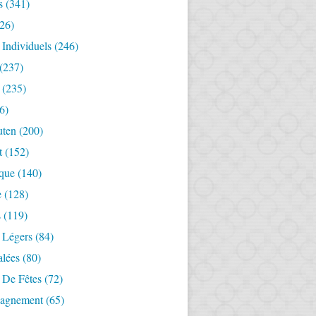
s
(341)
26)
 Individuels
(246)
(237)
(235)
6)
uten
(200)
t
(152)
ique
(140)
e
(128)
s
(119)
 Légers
(84)
alées
(80)
 De Fêtes
(72)
agnement
(65)