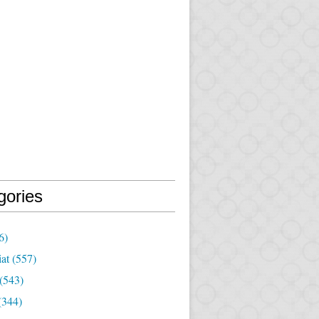
gories
6)
iat
(557)
(543)
(344)