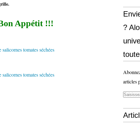
rille.
Envi
Bon Appétit !!!
? Al
unive
toute
Abonnez-
articles 
Artic