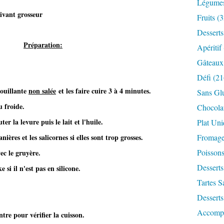
Légume
uivant grosseur
Fruits
(3
Desserts
Préparation:
Apéritif
Gâteaux
Défi
(21
bouillante
non salée
et les faire cuire 3 à 4 minutes.
Sans Gl
u froide.
Chocola
er la levure puis le lait et l'huile.
Plat Un
ières et les salicornes si elles sont trop grosses.
Fromag
Poisson
ec le gruyère.
Desserts
si il n'est pas en silicone.
Tartes S
Desserts
Accomp
tre pour vérifier la cuisson.