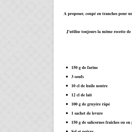
A proposer, coupé en tranches pour une
J'utilise toujours la même recette de ba
150 g de farine
3 oeufs
10 cl de huile neutre
12 cl de lait
100 g de gruyère râpé
1 sachet de levure
150 g de salicornes fraîches ou en
Sel et poivre