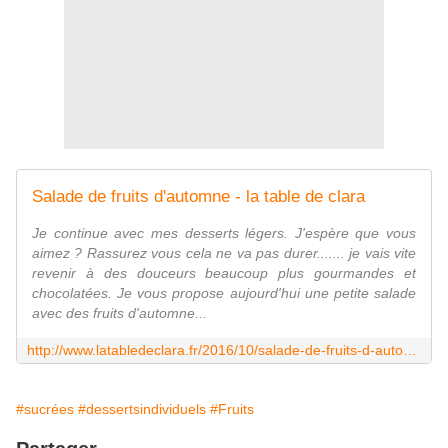
Salade de fruits d'automne - la table de clara
Je continue avec mes desserts légers. J'espère que vous
aimez ? Rassurez vous cela ne va pas durer....... je vais vite
revenir à des douceurs beaucoup plus gourmandes et
chocolatées. Je vous propose aujourd'hui une petite salade
avec des fruits d'automne...
http://www.latabledeclara.fr/2016/10/salade-de-fruits-d-automne.html?utm_source=_ob_share&utm_medium=_ob_twitter&utm_campaign=_ob_share_auto
#sucrées
#dessertsindividuels
#Fruits