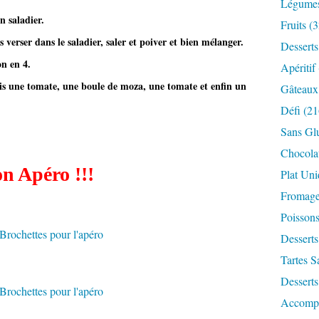
Légume
n saladier.
Fruits
(3
s verser dans le saladier, saler et poiver et bien mélanger.
Desserts
n en 4.
Apéritif
is une tomate, une boule de moza, une tomate et enfin un
Gâteaux
Défi
(21
Sans Gl
Chocola
n Apéro !!!
Plat Un
Fromag
Poisson
Desserts
Tartes S
Desserts
Accomp