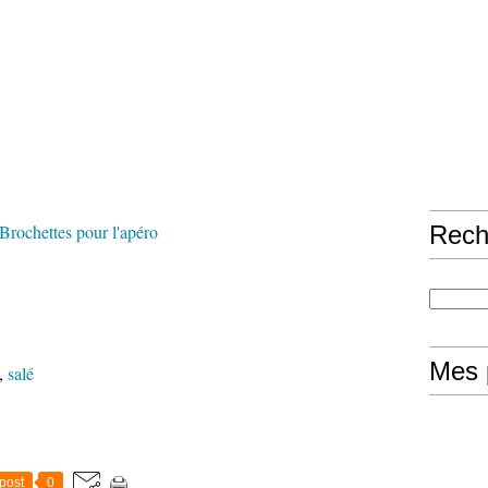
Rech
Mes 
,
salé
post
0