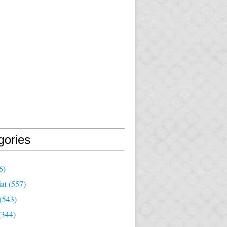
gories
6)
iat
(557)
(543)
(344)