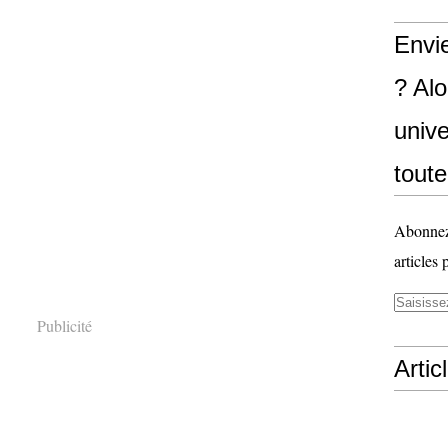
Envi
? Al
unive
toute
Abonnez-
articles 
Publicité
Artic