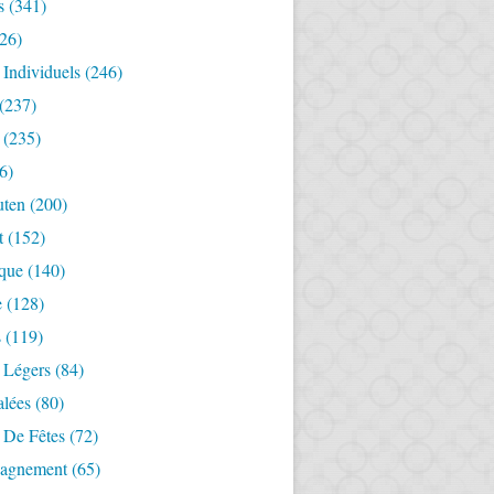
s
(341)
26)
 Individuels
(246)
(237)
(235)
6)
uten
(200)
t
(152)
ique
(140)
e
(128)
s
(119)
 Légers
(84)
alées
(80)
 De Fêtes
(72)
agnement
(65)