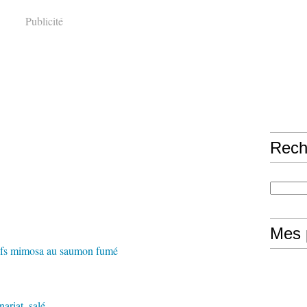
Publicité
Rech
Mes 
nariat
,
salé