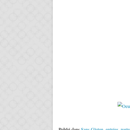
Publié dans
Sans Gluten
,
entrées
,
parte