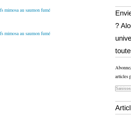
Envi
? Al
unive
toute
Abonnez-
articles 
Artic