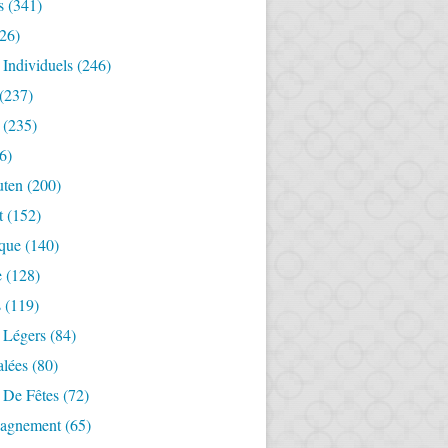
s
(341)
26)
 Individuels
(246)
(237)
(235)
6)
uten
(200)
t
(152)
ique
(140)
e
(128)
s
(119)
 Légers
(84)
alées
(80)
 De Fêtes
(72)
agnement
(65)