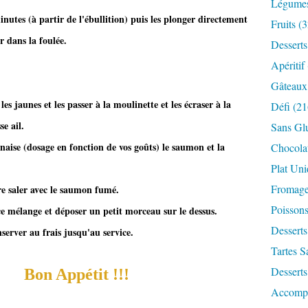
Légume
inutes (à partir de l'ébullition) puis les plonger directement
Fruits
(3
r dans la foulée.
Desserts
Apéritif
Gâteaux
es jaunes et les passer à la moulinette et les écraser à la
Défi
(21
se ail.
Sans Gl
aise (dosage en fonction de vos goûts) le saumon et la
Chocola
Plat Un
Fromag
re saler avec le saumon fumé.
Poisson
e mélange et déposer un petit morceau sur le dessus.
Desserts
server au frais jusqu'au service.
Tartes S
Desserts
Bon Appétit !!!
Accomp