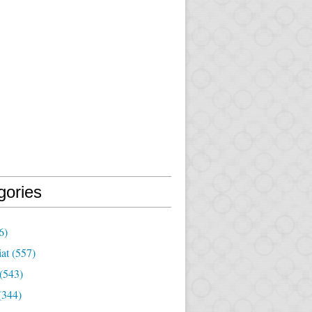
gories
6)
iat
(557)
(543)
(344)