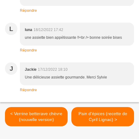
Répondre
L
luna
18/12/2022 17:42
une assiette bien appétissante !!<br /> bonne soirée bises
Répondre
J
Jackie
17/12/2022 18:10
Une délicieuse assiette gourmande. Merci Sylvie
Répondre
< Verrine betterave chèvre
Pain d'épices (recette de
(nouvelle version)
Cyril Lignac) >