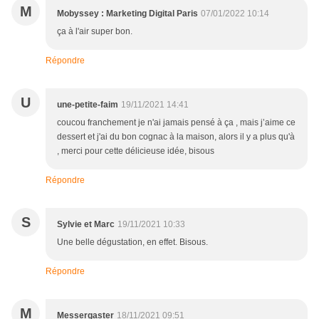
M
Mobyssey : Marketing Digital Paris
07/01/2022 10:14
ça à l'air super bon.
Répondre
U
une-petite-faim
19/11/2021 14:41
coucou franchement je n'ai jamais pensé à ça , mais j’aime ce
dessert et j'ai du bon cognac à la maison, alors il y a plus qu'à
, merci pour cette délicieuse idée, bisous
Répondre
S
Sylvie et Marc
19/11/2021 10:33
Une belle dégustation, en effet. Bisous.
Répondre
M
Messergaster
18/11/2021 09:51