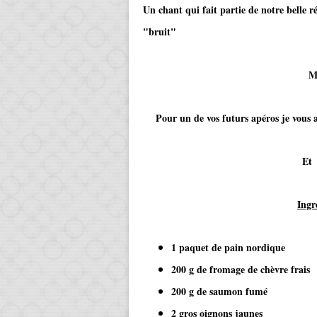
Un chant qui fait partie de notre belle r
"bruit"
Mais nous on l
Pour un de vos futurs apéros je vous ai
Et très rapide à 
Ingr
1 paquet de pain nordique
200 g de fromage de chèvre frais
200 g de saumon fumé
2 gros oignons jaunes