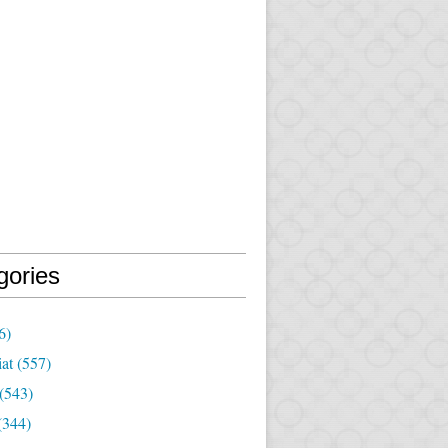
gories
6)
iat
(557)
(543)
(344)