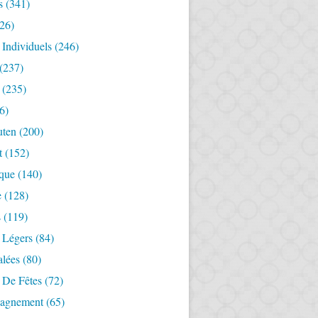
s
(341)
26)
 Individuels
(246)
(237)
(235)
6)
uten
(200)
t
(152)
ique
(140)
e
(128)
s
(119)
 Légers
(84)
alées
(80)
 De Fêtes
(72)
agnement
(65)