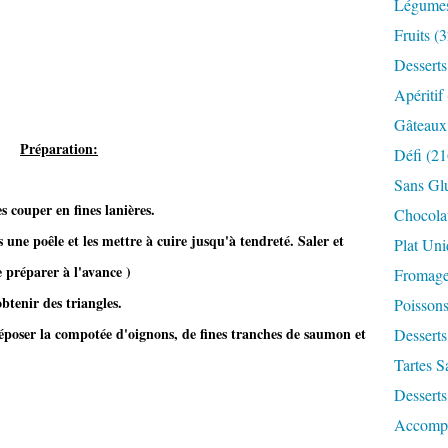
Légume
Fruits
(3
Desserts
Apéritif
Gâteaux
Préparation:
Défi
(21
Sans Gl
es couper en fines lanières.
Chocola
 une poêle et les mettre à cuire jusqu'à tendreté. Saler et
Plat Un
e préparer à l'avance )
Fromag
btenir des triangles.
Poisson
 déposer la compotée d'oignons, de fines tranches de saumon et
Desserts
Tartes S
Desserts
Accomp