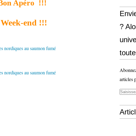
Bon Apéro !!!
Envi
Week-end !!!
? Al
unive
toute
Abonnez-
articles 
Artic