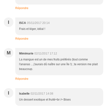
Répondre
I
ISCA
05/11/2017 20:14
Frais et léger, idéal !
Répondre
M
Mimimarie
02/11/2017 17:12
La mangue est un de mes fruits préférés (tout comme
l'ananas ... j'aurais dû naître sur une île !) ; ta version me plait
beaucoup.
Répondre
I
Isabelle
02/11/2017 14:08
Un dessert exotique et fruité<br /> Bises