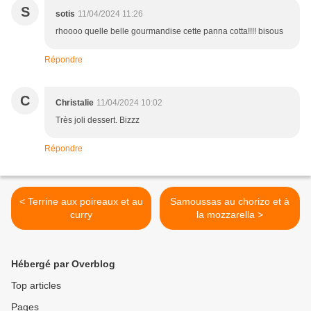
S
sotis
11/04/2024 11:26
rhoooo quelle belle gourmandise cette panna cotta!!!! bisous
Répondre
C
Christalie
11/04/2024 10:02
Très joli dessert. Bizzz
Répondre
< Terrine aux poireaux et au
Samoussas au chorizo et à
curry
la mozzarella >
Hébergé par Overblog
Top articles
Pages