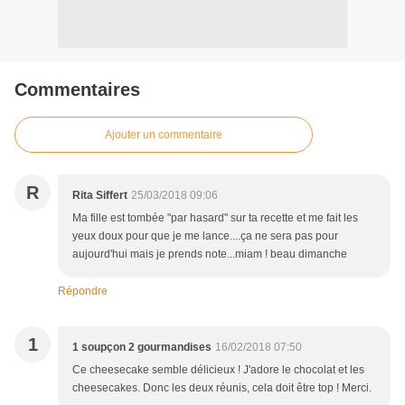
Commentaires
Ajouter un commentaire
R
Rita Siffert
25/03/2018 09:06
Ma fille est tombée "par hasard" sur ta recette et me fait les
yeux doux pour que je me lance....ça ne sera pas pour
aujourd'hui mais je prends note...miam ! beau dimanche
Répondre
1
1 soupçon 2 gourmandises
16/02/2018 07:50
Ce cheesecake semble délicieux ! J'adore le chocolat et les
cheesecakes. Donc les deux réunis, cela doit être top ! Merci.