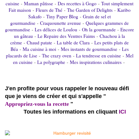
cuisine
-
Maman pâtisse
-
Des recettes à Gogo
-
Tout simplement
Fait maison
-
Fleurs de Thé
-
The Garden of Delights
-
Karibo
Sakafo
-
Tiny Paper Blog
-
Grain de sel et
gourmandise
-
Craquounette avenue
-
Quelques grammes de
gourmandise
-
Les délices de Loulou
-
Oh la gourmande
-
Encore
un gâteau
-
Le Repaire des Ventres Faims
-
Chachou à la
crème
-
Chaud patate
-
La table de Clara
-
Les petits plats de
Béa
-
Ma cuisine à moi
-
Mes instants de gourmandise
-
Les
placards de Lise
-
The crazy oven
-
La tendresse en cuisine
-
Mel
en cuisine
-
La polygraphe
-
Mes inspirations culinaires
-
J'en profite pour vous rappeler le nouveau défi
que je viens de créer et qui s'appelle "
Appropriez-vous la recette
"
Toutes les informations en cliquant
ICI