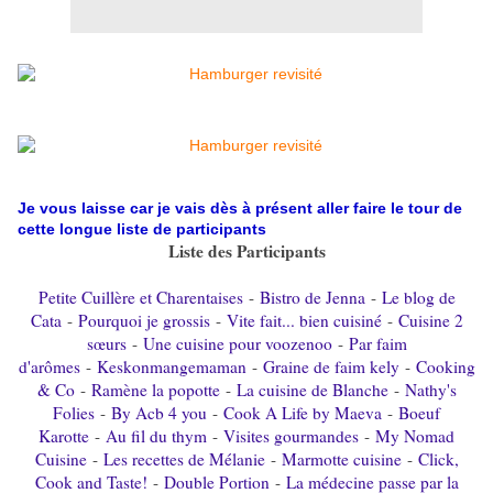
Je vous laisse car je vais dès à présent aller faire le tour de
cette longue liste de participants
Liste des Participants
Petite Cuillère et Charentaises
-
Bistro de Jenna
-
Le blog de
Cata
-
Pourquoi je grossis
-
Vite fait... bien cuisiné
-
Cuisine 2
sœurs
-
Une cuisine pour voozenoo
-
Par faim
d'arômes
-
Keskonmangemaman
-
Graine de faim kely
-
Cooking
& Co
-
Ramène la popotte
-
La cuisine de Blanche
-
Nathy's
Folies
-
By Acb 4 you
-
Cook A Life by Maeva
-
Boeuf
Karotte
-
Au fil du thym
-
Visites gourmandes
-
My Nomad
Cuisine
-
Les recettes de Mélanie
-
Marmotte cuisine
-
Click,
Cook and Taste!
-
Double Portion
-
La médecine passe par la