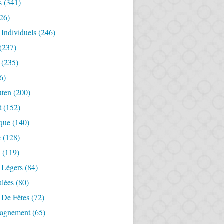
s
(341)
26)
 Individuels
(246)
(237)
(235)
6)
uten
(200)
t
(152)
ique
(140)
e
(128)
s
(119)
 Légers
(84)
alées
(80)
 De Fêtes
(72)
agnement
(65)