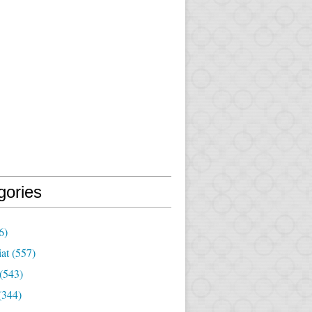
gories
6)
iat
(557)
(543)
(344)