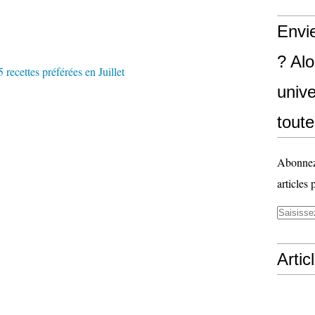
Envi
? Al
unive
toute
Abonnez-
articles 
Artic