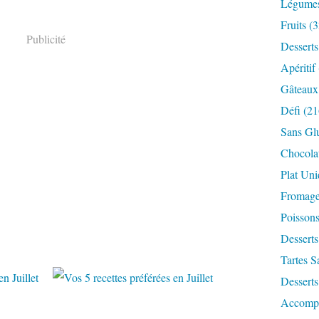
Légume
Fruits
(3
Publicité
Desserts
Apéritif
Gâteaux
Défi
(21
Sans Gl
Chocola
Plat Un
Fromag
Poisson
Desserts
Tartes S
Desserts
Accomp