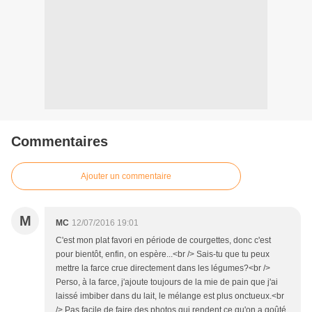
Commentaires
Ajouter un commentaire
M
MC
12/07/2016 19:01
C'est mon plat favori en période de courgettes, donc c'est
pour bientôt, enfin, on espère...<br /> Sais-tu que tu peux
mettre la farce crue directement dans les légumes?<br />
Perso, à la farce, j'ajoute toujours de la mie de pain que j'ai
laissé imbiber dans du lait, le mélange est plus onctueux.<br
/> Pas facile de faire des photos qui rendent ce qu'on a goûté,