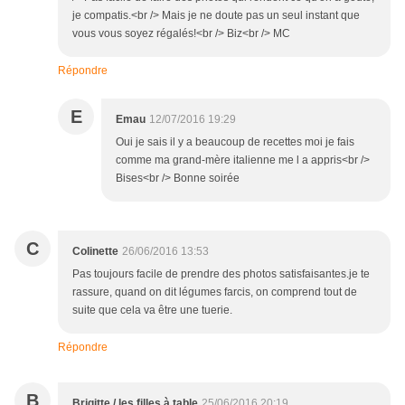
je compatis.<br /> Mais je ne doute pas un seul instant que
vous vous soyez régalés!<br /> Biz<br /> MC
Répondre
E
Emau
12/07/2016 19:29
Oui je sais il y a beaucoup de recettes moi je fais
comme ma grand-mère italienne me l a appris<br />
Bises<br /> Bonne soirée
C
Colinette
26/06/2016 13:53
Pas toujours facile de prendre des photos satisfaisantes.je te
rassure, quand on dit légumes farcis, on comprend tout de
suite que cela va être une tuerie.
Répondre
B
Brigitte / les filles à table
25/06/2016 20:19