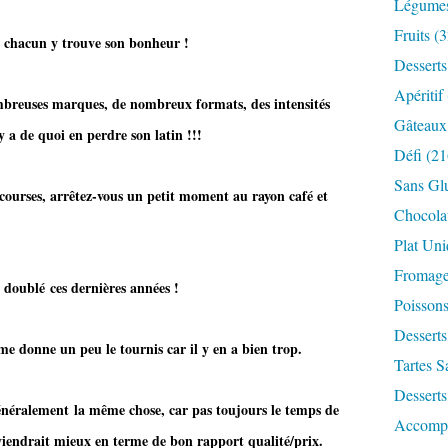
Légume
Fruits
(3
 y trouve son bonheur !
Desserts
Apéritif
ombreuses marques, de nombreux formats, des intensités
Gâteaux
l y a de quoi en perdre son latin !!!
Défi
(21
Sans Gl
 courses, arrêtez-vous un petit moment au rayon café et
Chocola
Plat Un
Fromag
lé ces dernières années !
Poisson
Desserts
me donne un peu le tournis car il y en a bien trop.
Tartes S
Desserts
généralement la même chose, car pas toujours le temps de
Accomp
iendrait mieux en terme de bon rapport qualité/prix.