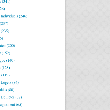
s
(341)
26)
 Individuels
(246)
(237)
(235)
6)
uten
(200)
t
(152)
ique
(140)
e
(128)
s
(119)
 Légers
(84)
alées
(80)
 De Fêtes
(72)
agnement
(65)