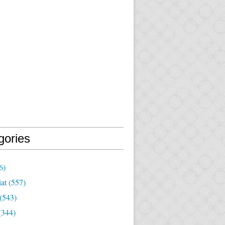
gories
6)
iat
(557)
(543)
(344)