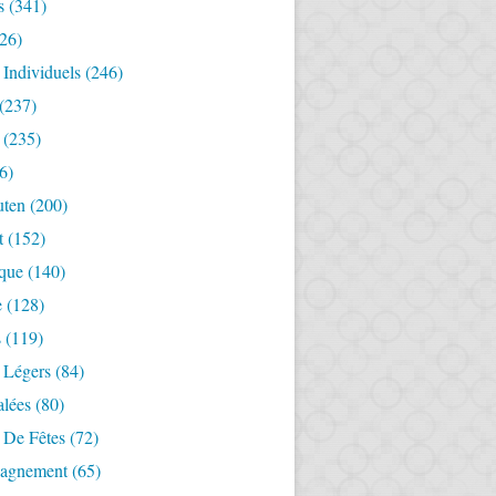
s
(341)
26)
 Individuels
(246)
(237)
(235)
6)
uten
(200)
t
(152)
ique
(140)
e
(128)
s
(119)
 Légers
(84)
alées
(80)
 De Fêtes
(72)
agnement
(65)