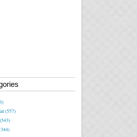
gories
6)
iat
(557)
(543)
(344)