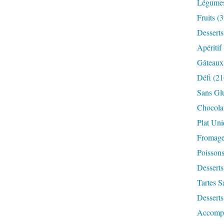
Légume
Fruits
(3
Desserts
Apéritif
Gâteaux
Défi
(21
Sans Gl
Chocola
Plat Un
Fromag
Poisson
Desserts
Tartes S
Desserts
Accomp