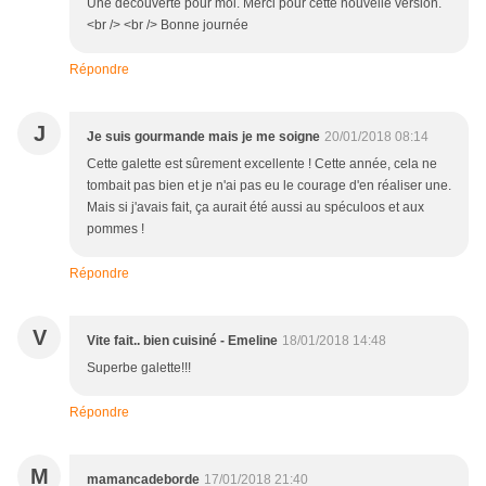
Une découverte pour moi. Merci pour cette nouvelle version.
<br /> <br /> Bonne journée
Répondre
J
Je suis gourmande mais je me soigne
20/01/2018 08:14
Cette galette est sûrement excellente ! Cette année, cela ne
tombait pas bien et je n'ai pas eu le courage d'en réaliser une.
Mais si j'avais fait, ça aurait été aussi au spéculoos et aux
pommes !
Répondre
V
Vite fait.. bien cuisiné - Emeline
18/01/2018 14:48
Superbe galette!!!
Répondre
M
mamancadeborde
17/01/2018 21:40